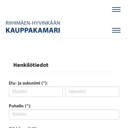
Naviga
Naviga
Henkilötiedot
Etu- ja sukunimi (*):
Puhelin (*):