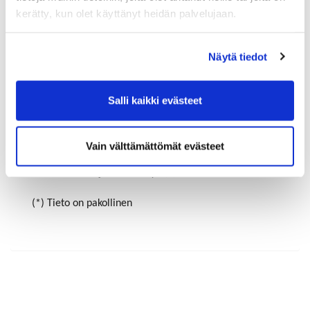
kerätty, kun olet käyttänyt heidän palvelujaan.
Maa (*):
Näytä tiedot
Suomi
Rekisteröidy
Salli kaikki evästeet
Haluan tilata Riihimäen-Hyvinkää kauppakamari
uutiskirjeen
Vain välttämättömät evästeet
Olen lukenut
tietosuojaselosteen
ja hyväksyn
henkilötietojeni käsittelyn (*)
(*) Tieto on pakollinen