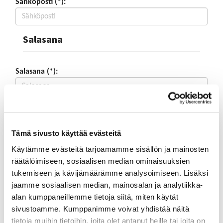
Sähköposti (*):
Salasana
Salasana (*):
Vahvista salasana (*):
Tämä sivusto käyttää evästeitä
Yhteystiedot
Käytämme evästeitä tarjoamamme sisällön ja mainosten
räätälöimiseen, sosiaalisen median ominaisuuksien
tukemiseen ja kävijämäärämme analysoimiseen. Lisäksi
Katuosoite (*):
jaamme sosiaalisen median, mainosalan ja analytiikka-
alan kumppaneillemme tietoja siitä, miten käytät
sivustoamme. Kumppanimme voivat yhdistää näitä
tietoja muihin tietoihin, joita olet antanut heille tai joita on