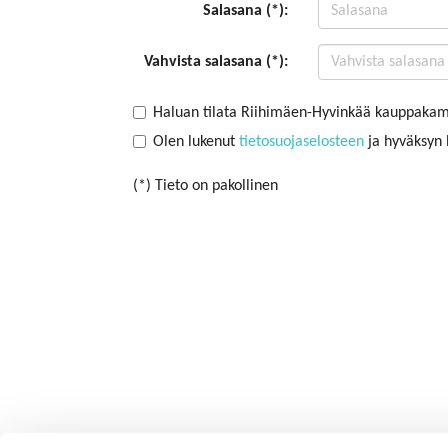
Salasana (*):
Vahvista salasana (*):
Haluan tilata Riihimäen-Hyvinkää kauppakama
Olen lukenut
tietosuojaselosteen
ja hyväksyn h
(*) Tieto on pakollinen