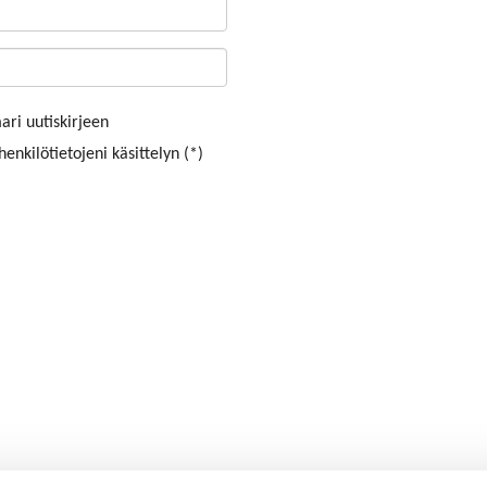
ri uutiskirjeen
enkilötietojeni käsittelyn (*)