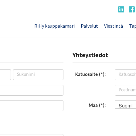
RiHy kauppakamari
Palvelut
Viestintä
Tap
Yhteystiedot
Katuosoite (*):
Suomi
Maa (*):