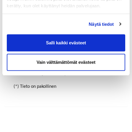
kerätty, kun olet käyttänyt heidän palvelujaan.
Maa (*):
Näytä tiedot
Suomi
Rekisteröidy
Salli kaikki evästeet
Haluan tilata Riihimäen-Hyvinkää kauppakamari
uutiskirjeen
Vain välttämättömät evästeet
Olen lukenut
tietosuojaselosteen
ja hyväksyn
henkilötietojeni käsittelyn (*)
(*) Tieto on pakollinen