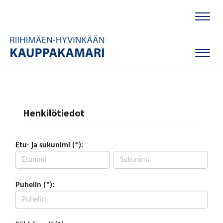
Naviga
Naviga
Henkilötiedot
Etu- ja sukunimi (*):
Puhelin (*):