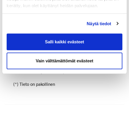
kerätty, kun olet käyttänyt heidän palvelujaan.
Maa (*):
Näytä tiedot
Suomi
Rekisteröidy
Salli kaikki evästeet
Haluan tilata Riihimäen-Hyvinkää kauppakamari
uutiskirjeen
Vain välttämättömät evästeet
Olen lukenut
tietosuojaselosteen
ja hyväksyn
henkilötietojeni käsittelyn (*)
(*) Tieto on pakollinen