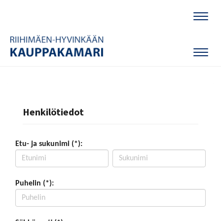
Naviga
Naviga
Henkilötiedot
Etu- ja sukunimi (*):
Puhelin (*):