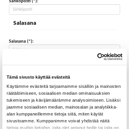
Sähköposti (*):
Salasana
Salasana (*):
Vahvista salasana (*):
Tämä sivusto käyttää evästeitä
Yhteystiedot
Käytämme evästeitä tarjoamamme sisällön ja mainosten
räätälöimiseen, sosiaalisen median ominaisuuksien
tukemiseen ja kävijämäärämme analysoimiseen. Lisäksi
Katuosoite (*):
jaamme sosiaalisen median, mainosalan ja analytiikka-
alan kumppaneillemme tietoja siitä, miten käytät
sivustoamme. Kumppanimme voivat yhdistää näitä
tietoja muihin tietoihin, joita olet antanut heille tai joita on