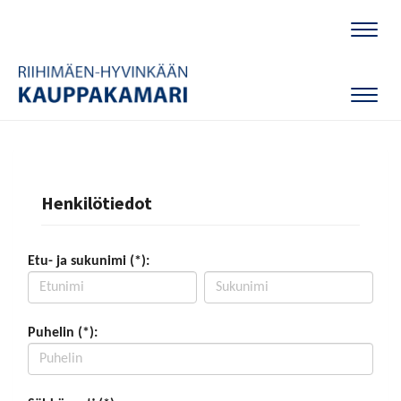
Naviga
Naviga
Henkilötiedot
Etu- ja sukunimi (*):
Puhelin (*):