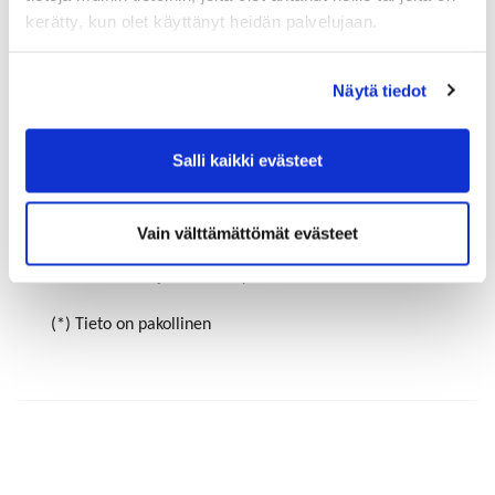
kerätty, kun olet käyttänyt heidän palvelujaan.
Maa (*):
Näytä tiedot
Suomi
Rekisteröidy
Salli kaikki evästeet
Haluan tilata Riihimäen-Hyvinkää kauppakamari
uutiskirjeen
Vain välttämättömät evästeet
Olen lukenut
tietosuojaselosteen
ja hyväksyn
henkilötietojeni käsittelyn (*)
(*) Tieto on pakollinen