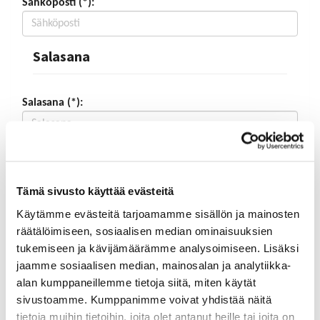
Sähköposti (*):
Salasana
Salasana (*):
Vahvista salasana (*):
Tämä sivusto käyttää evästeitä
Yhteystiedot
Käytämme evästeitä tarjoamamme sisällön ja mainosten
räätälöimiseen, sosiaalisen median ominaisuuksien
tukemiseen ja kävijämäärämme analysoimiseen. Lisäksi
Katuosoite (*):
jaamme sosiaalisen median, mainosalan ja analytiikka-
alan kumppaneillemme tietoja siitä, miten käytät
sivustoamme. Kumppanimme voivat yhdistää näitä
tietoja muihin tietoihin, joita olet antanut heille tai joita on