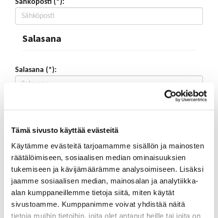
Sähköposti (*):
Salasana
Salasana (*):
Vahvista salasana (*):
Tämä sivusto käyttää evästeitä
Yhteystiedot
Käytämme evästeitä tarjoamamme sisällön ja mainosten
räätälöimiseen, sosiaalisen median ominaisuuksien
tukemiseen ja kävijämäärämme analysoimiseen. Lisäksi
Katuosoite (*):
jaamme sosiaalisen median, mainosalan ja analytiikka-
alan kumppaneillemme tietoja siitä, miten käytät
sivustoamme. Kumppanimme voivat yhdistää näitä
tietoja muihin tietoihin, joita olet antanut heille tai joita on