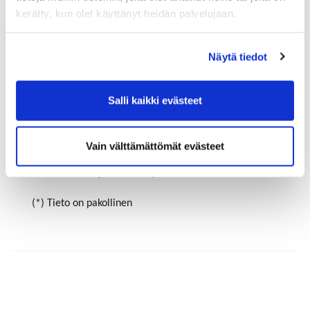
kerätty, kun olet käyttänyt heidän palvelujaan.
Maa (*):
Näytä tiedot
Suomi
Rekisteröidy
Salli kaikki evästeet
Haluan tilata Riihimäen-Hyvinkää kauppakamari
uutiskirjeen
Vain välttämättömät evästeet
Olen lukenut
tietosuojaselosteen
ja hyväksyn
henkilötietojeni käsittelyn (*)
(*) Tieto on pakollinen