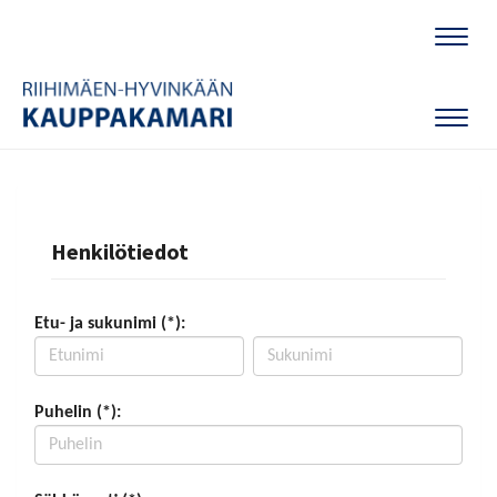
Naviga
Naviga
Henkilötiedot
Etu- ja sukunimi (*):
Puhelin (*):