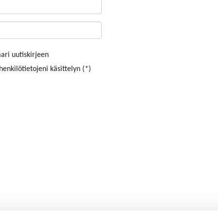
ri uutiskirjeen
enkilötietojeni käsittelyn (*)