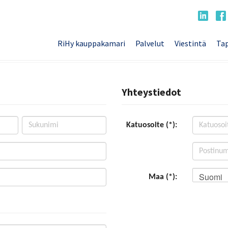
RiHy kauppakamari
Palvelut
Viestintä
Tap
Yhteystiedot
Katuosoite (*):
Suomi
Maa (*):