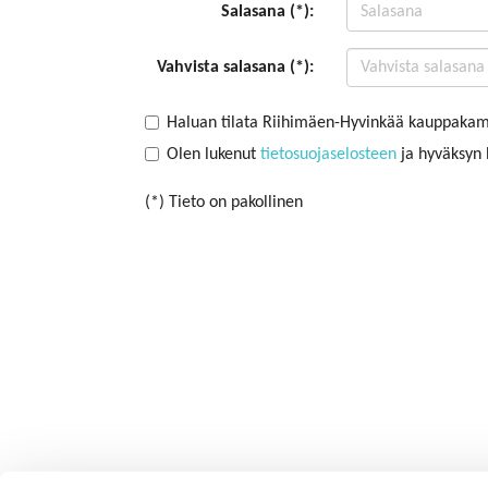
Salasana (*):
Vahvista salasana (*):
Haluan tilata Riihimäen-Hyvinkää kauppakama
Olen lukenut
tietosuojaselosteen
ja hyväksyn h
(*) Tieto on pakollinen