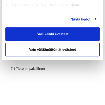
kerätty, kun olet käyttänyt heidän palvelujaan.
Maa (*):
Näytä tiedot
Suomi
Rekisteröidy
Salli kaikki evästeet
Haluan tilata Riihimäen-Hyvinkää kauppakamari
uutiskirjeen
Vain välttämättömät evästeet
Olen lukenut
tietosuojaselosteen
ja hyväksyn
henkilötietojeni käsittelyn (*)
(*) Tieto on pakollinen