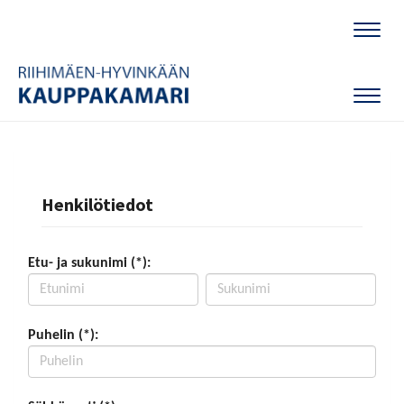
Naviga
Naviga
Henkilötiedot
Etu- ja sukunimi (*):
Puhelin (*):