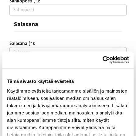
Sähköposti (*):
Salasana
Salasana (*):
Vahvista salasana (*):
Tämä sivusto käyttää evästeitä
Yhteystiedot
Käytämme evästeitä tarjoamamme sisällön ja mainosten
räätälöimiseen, sosiaalisen median ominaisuuksien
tukemiseen ja kävijämäärämme analysoimiseen. Lisäksi
Katuosoite (*):
jaamme sosiaalisen median, mainosalan ja analytiikka-
alan kumppaneillemme tietoja siitä, miten käytät
sivustoamme. Kumppanimme voivat yhdistää näitä
tietoja muihin tietoihin, joita olet antanut heille tai joita on