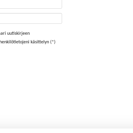
ri uutiskirjeen
enkilötietojeni käsittelyn (*)