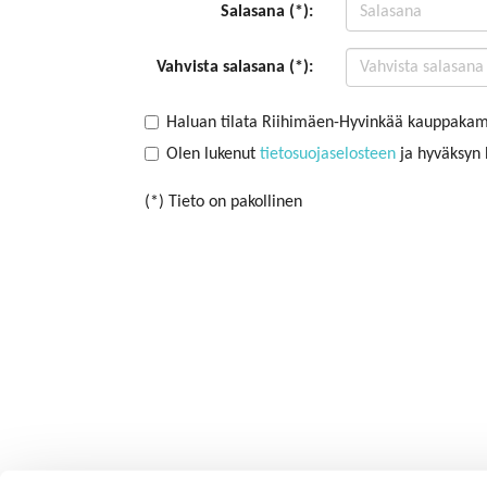
Salasana (*):
Vahvista salasana (*):
Haluan tilata Riihimäen-Hyvinkää kauppakama
Olen lukenut
tietosuojaselosteen
ja hyväksyn h
(*) Tieto on pakollinen