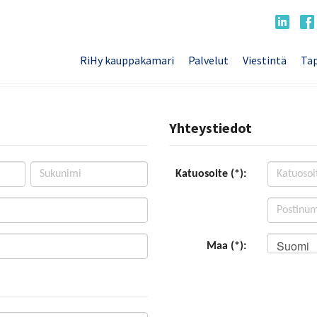
RiHy kauppakamari
Palvelut
Viestintä
Tap
Yhteystiedot
Katuosoite (*):
Suomi
Maa (*):