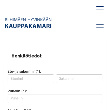
Naviga
Naviga
Henkilötiedot
Etu- ja sukunimi (*):
Puhelin (*):