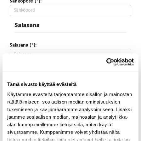
Sähköposti (*):
Salasana
Salasana (*):
Vahvista salasana (*):
Tämä sivusto käyttää evästeitä
Yhteystiedot
Käytämme evästeitä tarjoamamme sisällön ja mainosten
räätälöimiseen, sosiaalisen median ominaisuuksien
tukemiseen ja kävijämäärämme analysoimiseen. Lisäksi
Katuosoite (*):
jaamme sosiaalisen median, mainosalan ja analytiikka-
alan kumppaneillemme tietoja siitä, miten käytät
sivustoamme. Kumppanimme voivat yhdistää näitä
tietoja muihin tietoihin, joita olet antanut heille tai joita on