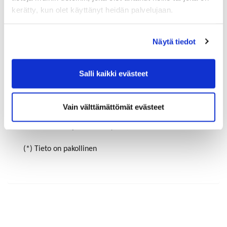
kerätty, kun olet käyttänyt heidän palvelujaan.
Maa (*):
Näytä tiedot
Suomi
Rekisteröidy
Salli kaikki evästeet
Haluan tilata Riihimäen-Hyvinkää kauppakamari
uutiskirjeen
Vain välttämättömät evästeet
Olen lukenut
tietosuojaselosteen
ja hyväksyn
henkilötietojeni käsittelyn (*)
(*) Tieto on pakollinen