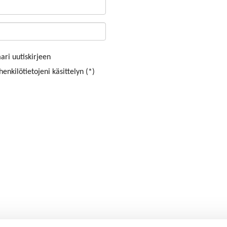
ri uutiskirjeen
enkilötietojeni käsittelyn (*)