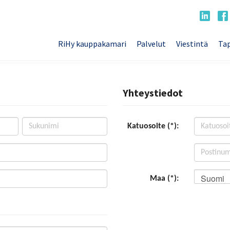
RiHy kauppakamari
Palvelut
Viestintä
Tap
Yhteystiedot
Katuosoite (*):
Suomi
Maa (*):