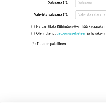
Salasana (*):
Vahvista salasana (*):
Haluan tilata Riihimäen-Hyvinkää kauppakama
Olen lukenut
tietosuojaselosteen
ja hyväksyn h
(*) Tieto on pakollinen