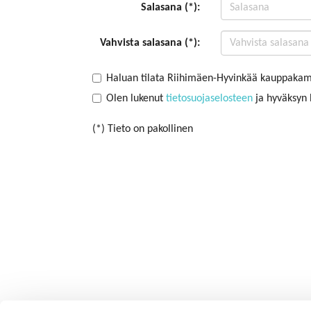
Salasana (*):
Vahvista salasana (*):
Haluan tilata Riihimäen-Hyvinkää kauppakama
Olen lukenut
tietosuojaselosteen
ja hyväksyn h
(*) Tieto on pakollinen