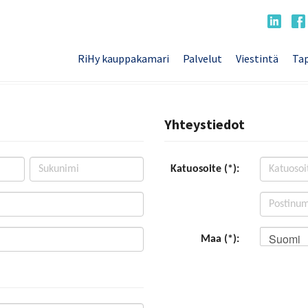
RiHy kauppakamari
Palvelut
Viestintä
Tap
Yhteystiedot
Katuosoite (*):
Suomi
Maa (*):