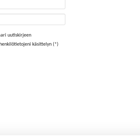
ri uutiskirjeen
enkilötietojeni käsittelyn (*)