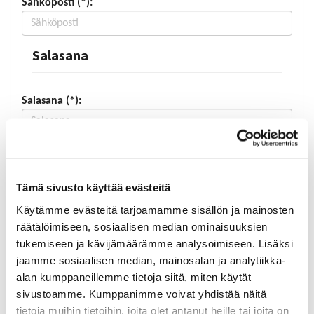
Sähköposti (*):
Salasana
Salasana (*):
Vahvista salasana (*):
Tämä sivusto käyttää evästeitä
Yhteystiedot
Käytämme evästeitä tarjoamamme sisällön ja mainosten
räätälöimiseen, sosiaalisen median ominaisuuksien
tukemiseen ja kävijämäärämme analysoimiseen. Lisäksi
Katuosoite (*):
jaamme sosiaalisen median, mainosalan ja analytiikka-
alan kumppaneillemme tietoja siitä, miten käytät
sivustoamme. Kumppanimme voivat yhdistää näitä
tietoja muihin tietoihin, joita olet antanut heille tai joita on