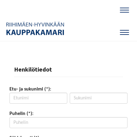
Naviga
Naviga
Henkilötiedot
Etu- ja sukunimi (*):
Puhelin (*):