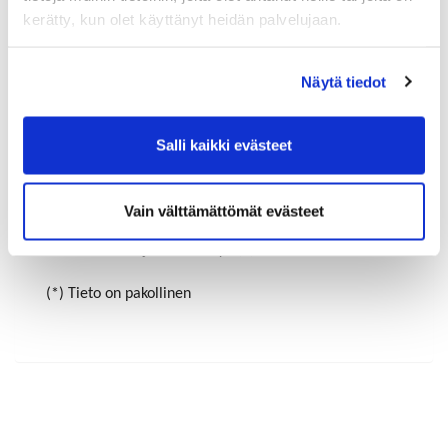
kerätty, kun olet käyttänyt heidän palvelujaan.
Maa (*):
Näytä tiedot
Suomi
Rekisteröidy
Salli kaikki evästeet
Haluan tilata Riihimäen-Hyvinkää kauppakamari
uutiskirjeen
Vain välttämättömät evästeet
Olen lukenut
tietosuojaselosteen
ja hyväksyn
henkilötietojeni käsittelyn (*)
(*) Tieto on pakollinen