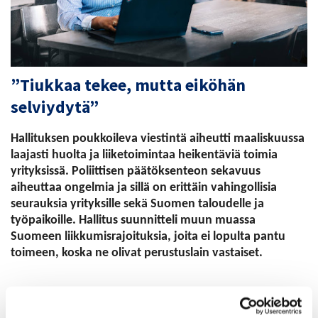
”Tiukkaa tekee, mutta eiköhän
selviydytä”
Hallituksen poukkoileva viestintä aiheutti maaliskuussa
laajasti huolta ja liiketoimintaa heikentäviä toimia
yrityksissä. Poliittisen päätöksenteon sekavuus
aiheuttaa ongelmia ja sillä on erittäin vahingollisia
seurauksia yrityksille sekä Suomen taloudelle ja
työpaikoille. Hallitus suunnitteli muun muassa
Suomeen liikkumisrajoituksia, joita ei lopulta pantu
toimeen, koska ne olivat perustuslain vastaiset.
Selvitimme jälleen yritysten tuntoja. Yrityksistä yli puolet kertoo
liikkumisrajoitusten suunnittelun aiheuttanen yleistä