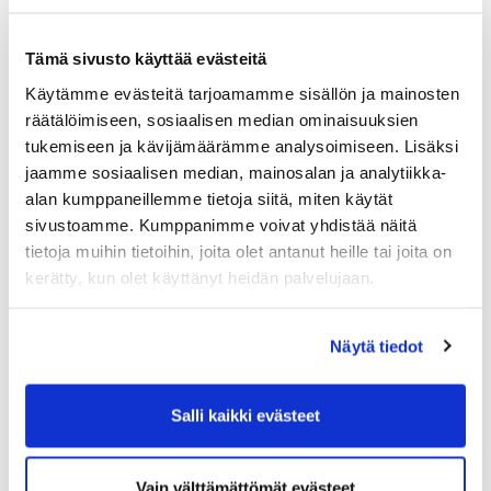
epävarmuutta. Vastaajista 14 prosenttia toteaa myynnin
vähentyneen pelkästään julkisuudessa käydyn keskustelun
Tämä sivusto käyttää evästeitä
perusteella. Lisäksi rajoitusten suunnittelu aiheutti ylimääräistä
suunnittelutyötä ja toimitusketjuihin liittyviä pulmia.
Käytämme evästeitä tarjoamamme sisällön ja mainosten
räätälöimiseen, sosiaalisen median ominaisuuksien
Yritykset pitivät hallituksen toimintaa vastuuttomina sekä
tukemiseen ja kävijämäärämme analysoimiseen. Lisäksi
yliampuvina, jopa yritysvastaisena. Lisäksi koetaan, että
jaamme sosiaalisen median, mainosalan ja analytiikka-
tukirahojen suuntaaminen on kohdennettu väärin perustein
alan kumppaneillemme tietoja siitä, miten käytät
jaettavaksi. Vastaajat toteavat, että ”ihmisten epävarmuuden
sivustoamme. Kumppanimme voivat yhdistää näitä
lietsominen on pahinta, mitä liiketoiminnallemme voi tehdä.
tietoja muihin tietoihin, joita olet antanut heille tai joita on
Tulevan suunnittelu on vaikeaa, kun tulevaisuuden kuva on
kerätty, kun olet käyttänyt heidän palvelujaan.
sumea”.
Alueemme positiivista sykettä indikoi positiivinen
Näytä tiedot
henkilöstötilanne, reilu 72 prosenttia vastaajista arvioi
henkilöstön määrään pysyvän samana tai kasvavan.
Konkurssiriski on alueellamme edelleen maan keskiarvoa
Salli kaikki evästeet
huomattavasti pienempi, ollen noin 14 prosenttia. Suhteellisen
positiivista linjaa mukailee myös yritysten maksuvalmius, ollen
yli 83 prosentilla erinomainen tai hyvä ja tyydyttävä miltei 14
Vain välttämättömät evästeet