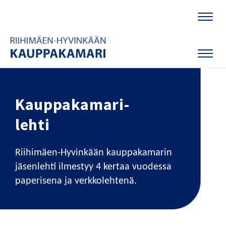
Naviga
Naviga
Kauppakamari-
lehti
Riihimäen-Hyvinkään kauppakamarin
jäsenlehti ilmestyy 4 kertaa vuodessa
paperisena ja verkkolehtenä.