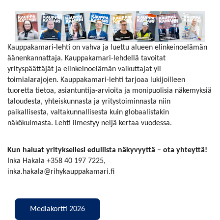
Kauppakamari-lehti on vahva ja luettu alueen elinkeinoelämän
äänenkannattaja. Kauppakamari-lehdellä tavoitat
yrityspäättäjät ja elinkeinoelämän vaikuttajat yli
toimialarajojen. Kauppakamari-lehti tarjoaa lukijoilleen
tuoretta tietoa, asiantuntija-arvioita ja monipuolisia näkemyksiä
taloudesta, yhteiskunnasta ja yritystoiminnasta niin
paikallisesta, valtakunnallisesta kuin globaalistakin
näkökulmasta. Lehti ilmestyy neljä kertaa vuodessa.
Kun haluat yrityksellesi edullista näkyvyyttä – ota yhteyttä!
Inka Hakala +358 40 197 7225,
inka.hakala@rihykauppakamari.fi
Mediakortti 2026