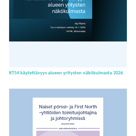
KT54 käytettävyys alueen yritysten näkökulmasta 2026