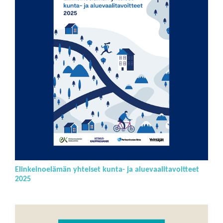
Elinkeinoelämän yhteiset kunta- ja aluevaalitavoitteet
2025