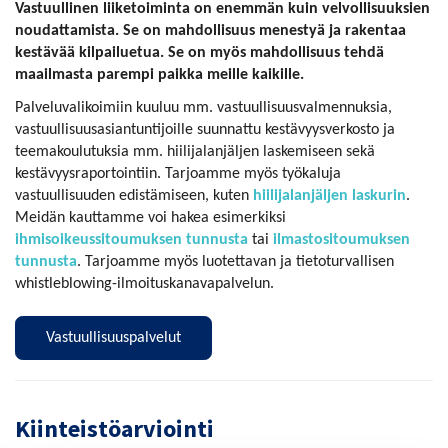
Vastuullinen liiketoiminta on enemmän kuin velvollisuuksien
noudattamista. Se on mahdollisuus menestyä ja rakentaa
kestävää kilpailuetua. Se on myös mahdollisuus tehdä
maailmasta parempi paikka meille kaikille.
Palveluvalikoimiin kuuluu mm. vastuullisuusvalmennuksia,
vastuullisuusasiantuntijoille suunnattu kestävyysverkosto ja
teemakoulutuksia mm. hiilijalanjäljen laskemiseen sekä
kestävyysraportointiin. Tarjoamme myös työkaluja
vastuullisuuden edistämiseen, kuten
hiilijalanjäljen laskurin
.
Meidän kauttamme voi hakea esimerkiksi
ihmisoikeussitoumuksen tunnusta
tai
ilmastositoumuksen
tunnusta
. Tarjoamme myös luotettavan ja tietoturvallisen
whistleblowing-ilmoituskanavapalvelun.
Vastuullisuuspalvelut
Kiinteistöarviointi