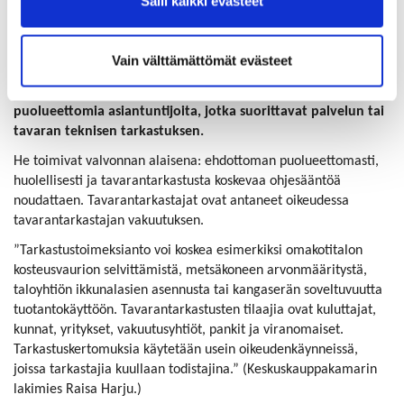
Salli kaikki evästeet
Tavarantarkastus
Vain välttämättömät evästeet
HTT-tavarantarkastajat ovat alansa parhaita ammattilaisia ja
puolueettomia asiantuntijoita, jotka suorittavat palvelun tai
tavaran teknisen tarkastuksen.
He toimivat valvonnan alaisena: ehdottoman puolueettomasti,
huolellisesti ja tavarantarkastusta koskevaa ohjesääntöä
noudattaen. Tavarantarkastajat ovat antaneet oikeudessa
tavarantarkastajan vakuutuksen.
”Tarkastustoimeksianto voi koskea esimerkiksi omakotitalon
kosteusvaurion selvittämistä, metsäkoneen arvonmääritystä,
taloyhtiön ikkunalasien asennusta tai kangaserän soveltuvuutta
tuotantokäyttöön. Tavarantarkastusten tilaajia ovat kuluttajat,
kunnat, yritykset, vakuutusyhtiöt, pankit ja viranomaiset.
Tarkastuskertomuksia käytetään usein oikeudenkäynneissä,
joissa tarkastajia kuullaan todistajina.” (Keskuskauppakamarin
lakimies Raisa Harju.)