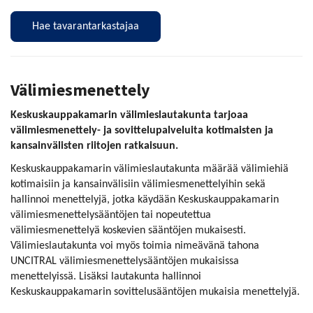
Hae tavarantarkastajaa
Välimiesmenettely
Keskuskauppakamarin välimieslautakunta tarjoaa
välimiesmenettely- ja sovittelupalveluita kotimaisten ja
kansainvälisten riitojen ratkaisuun.
Keskuskauppakamarin välimieslautakunta määrää välimiehiä
kotimaisiin ja kansainvälisiin välimiesmenettelyihin sekä
hallinnoi menettelyjä, jotka käydään Keskuskauppakamarin
välimiesmenettelysääntöjen tai nopeutettua
välimiesmenettelyä koskevien sääntöjen mukaisesti.
Välimieslautakunta voi myös toimia nimeävänä tahona
UNCITRAL välimiesmenettelysääntöjen mukaisissa
menettelyissä. Lisäksi lautakunta hallinnoi
Keskuskauppakamarin sovittelusääntöjen mukaisia menettelyjä.