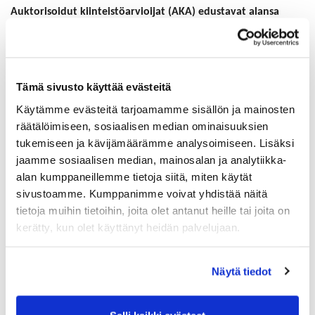
Auktorisoidut kiinteistöarvioijat (AKA) edustavat alansa
parasta osaamista. Heidän tehtävänsä on puolueettomasti
arvioida kiinteistön arvo.
”Arvioitavat kohteet vaihtelevat kesämökeistä suuriin
liikekeskuksiin. Palveluita käytetään usein erityistä
Tämä sivusto käyttää evästeitä
puolueettomuutta edellyttävissä tehtävissä, kuten
Käytämme evästeitä tarjoamamme sisällön ja mainosten
riitatilanteissa sekä vaativissa kohteissa – esimerkiksi
räätälöimiseen, sosiaalisen median ominaisuuksien
golfkenttien, hotellien ja kauppakeskusten arvioinneissa.”
tukemiseen ja kävijämäärämme analysoimiseen. Lisäksi
(Keskuskauppakamarin lakimies Raisa Harju
)
jaamme sosiaalisen median, mainosalan ja analytiikka-
Suomessa toimii noin 200 AKA:a, jotka arvioivat vuosittain
alan kumppaneillemme tietoja siitä, miten käytät
useita tuhansia kiinteistöjä. AKA-asiantuntemus on varmistettu
sivustoamme. Kumppanimme voivat yhdistää näitä
kokeella
, jonka läpäiseminen edellyttää alan syvällistä
tietoja muihin tietoihin, joita olet antanut heille tai joita on
osaamista ja kokemusta. Toimintaa ja ammattitaidon
kerätty, kun olet käyttänyt heidän palvelujaan.
ylläpitämistä valvoo Keskuskauppakamarin
kiinteistönarviointilautakunta, joka myös käsittelee toiminnasta
tehdyt
valitukset
.
Näytä tiedot
Hae kiinteistöarvioijaa