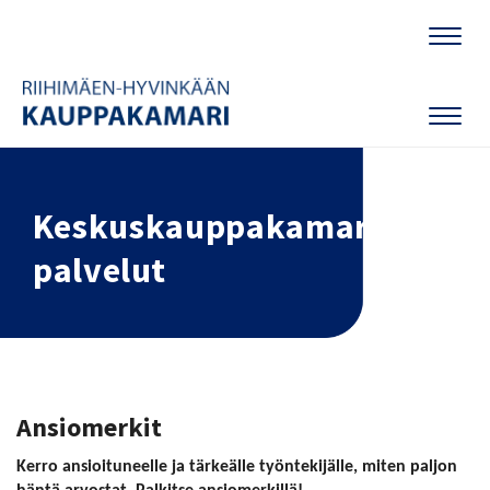
Naviga
Naviga
Keskuskauppakamarin
palvelut
Ansiomerkit
Kerro ansioituneelle ja tärkeälle työntekijälle, miten paljon