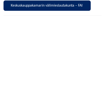
Keskuskauppakamarin välimieslautakunta – FAI