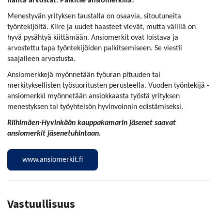
häntä arvostat. Palkitse ansiomerkillä!
Menestyvän yrityksen taustalla on osaavia, sitoutuneita
työntekijöitä. Kiire ja uudet haasteet vievät, mutta välillä on
hyvä pysähtyä kiittämään. Ansiomerkit ovat loistava ja
arvostettu tapa työntekijöiden palkitsemiseen. Se viestii
saajalleen arvostusta.
Ansiomerkkejä myönnetään työuran pituuden tai
merkityksellisten työsuoritusten perusteella. Vuoden työntekijä -
ansiomerkki myönnetään ansiokkaasta työstä yrityksen
menestyksen tai työyhteisön hyvinvoinnin edistämiseksi.
Riihimäen-Hyvinkään kauppakamarin jäsenet saavat
ansiomerkit jäsenetuhintaan.
www.ansiomerkit.fi
Vastuullisuus