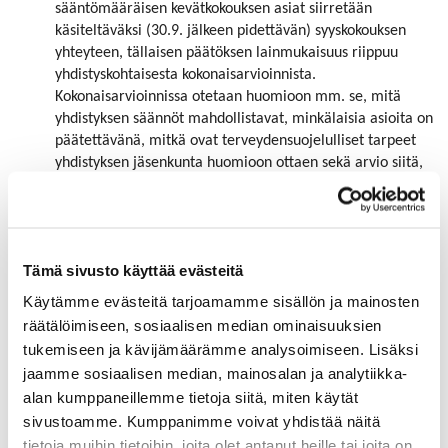
sääntömääräisen kevätkokouksen asiat siirretään
käsiteltäväksi (30.9. jälkeen pidettävän) syyskokouksen
yhteyteen, tällaisen päätöksen lainmukaisuus riippuu
yhdistyskohtaisesta kokonaisarvioinnista.
Kokonaisarvioinnissa otetaan huomioon mm. se, mitä
yhdistyksen säännöt mahdollistavat, minkälaisia asioita on
päätettävänä, mitkä ovat terveydensuojelulliset tarpeet
yhdistyksen jäsenkunta huomioon ottaen sekä arvio siitä,
että kokousten yhdistämisestä ei aiheudu vahinkoa
yhdistykselle eikä sen jäsenille.
Hallitus voi kaikissa yhdistyksissä sallia sen, että asiamies
voi edustaa yhtä tai useampaa jäsentä. Hallitus voi myös
Tämä sivusto käyttää evästeitä
sallia, että valtuuston jäsen valtuuttaa toisen valtuuston
jäsenen edustamaan itseään. Yksittäisellä asiamiehellä
Käytämme evästeitä tarjoamamme sisällön ja mainosten
(tai valtuuston jäsenellä) voi olla enintään 1/10 kokouksen
räätälöimiseen, sosiaalisen median ominaisuuksien
äänistä.
tukemiseen ja kävijämäärämme analysoimiseen. Lisäksi
Hallitus voi kaikissa yhdistyksissä sallia sen, että
jaamme sosiaalisen median, mainosalan ja analytiikka-
kokoukseen osallistutaan etänä (fyysinen kokouspaikka on
alan kumppaneillemme tietoja siitä, miten käytät
silti oltava ja jäsentä ei voi pakottaa etäosallistumiseen).
sivustoamme. Kumppanimme voivat yhdistää näitä
Hallitus voi edellyttää ennakkoilmoittautumista
tietoja muihin tietoihin, joita olet antanut heille tai joita on