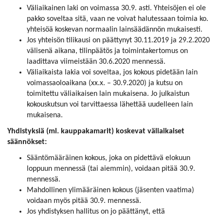
Väliaikainen laki on voimassa 30.9. asti. Yhteisöjen ei ole
pakko soveltaa sitä, vaan ne voivat halutessaan toimia ko.
yhteisöä koskevan normaalin lainsäädännön mukaisesti.
Jos yhteisön tilikausi on päättynyt 30.11.2019 ja 29.2.2020
välisenä aikana, tilinpäätös ja toimintakertomus on
laadittava viimeistään 30.6.2020 mennessä.
Väliaikaista lakia voi soveltaa, jos kokous pidetään lain
voimassaoloaikana (xx.x. – 30.9.2020) ja kutsu on
toimitettu väliaikaisen lain mukaisena. Jo julkaistun
kokouskutsun voi tarvittaessa lähettää uudelleen lain
mukaisena.
Yhdistyksiä (ml. kauppakamarit) koskevat väliaikaiset
säännökset:
Sääntömääräinen kokous, joka on pidettävä elokuun
loppuun mennessä (tai aiemmin), voidaan pitää 30.9.
mennessä.
Mahdollinen ylimääräinen kokous (jäsenten vaatima)
voidaan myös pitää 30.9. mennessä.
Jos yhdistyksen hallitus on jo päättänyt, että