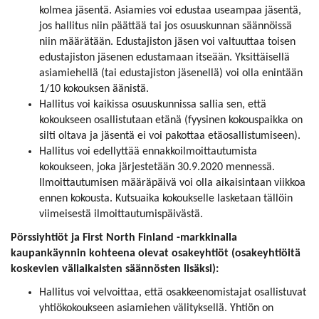
kolmea jäsentä. Asiamies voi edustaa useampaa jäsentä,
jos hallitus niin päättää tai jos osuuskunnan säännöissä
niin määrätään. Edustajiston jäsen voi valtuuttaa toisen
edustajiston jäsenen edustamaan itseään. Yksittäisellä
asiamiehellä (tai edustajiston jäsenellä) voi olla enintään
1/10 kokouksen äänistä.
Hallitus voi kaikissa osuuskunnissa sallia sen, että
kokoukseen osallistutaan etänä (fyysinen kokouspaikka on
silti oltava ja jäsentä ei voi pakottaa etäosallistumiseen).
Hallitus voi edellyttää ennakkoilmoittautumista
kokoukseen, joka järjestetään 30.9.2020 mennessä.
Ilmoittautumisen määräpäivä voi olla aikaisintaan viikkoa
ennen kokousta. Kutsuaika kokoukselle lasketaan tällöin
viimeisestä ilmoittautumispäivästä.
Pörssiyhtiöt ja First North Finland -markkinalla
kaupankäynnin kohteena olevat osakeyhtiöt (osakeyhtiöitä
koskevien väliaikaisten säännösten lisäksi):
Hallitus voi velvoittaa, että osakkeenomistajat osallistuvat
yhtiökokoukseen asiamiehen välityksellä. Yhtiön on