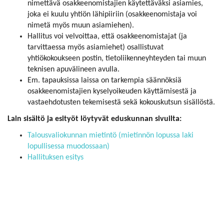
nimettävä osakkeenomistajien käytettäväksi asiamies,
joka ei kuulu yhtiön lähipiiriin (osakkeenomistaja voi
nimetä myös muun asiamiehen).
Hallitus voi velvoittaa, että osakkeenomistajat (ja
tarvittaessa myös asiamiehet) osallistuvat
yhtiökokoukseen postin, tietoliikenneyhteyden tai muun
teknisen apuvälineen avulla.
Em. tapauksissa laissa on tarkempia säännöksiä
osakkeenomistajien kyselyoikeuden käyttämisestä ja
vastaehdotusten tekemisestä sekä kokouskutsun sisällöstä.
Lain sisältö ja esityöt löytyvät eduskunnan sivuilta:
Talousvaliokunnan mietintö (mietinnön lopussa laki
lopullisessa muodossaan)
Hallituksen esitys