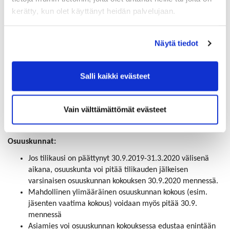
kokoukseen, joka järjestetään 30.9.2020 mennessä.
kerätty, kun olet käyttänyt heidän palvelujaan.
Ilmoittautumisen määräpäivä voi olla aikaisintaan viikkoa
ennen kokousta. Kutsuaika kokoukselle lasketaan tällöin
viimeisestä ilmoittautumispäivästä.
Näytä tiedot
Osakeyhtiöt ja asunto-osakeyhtiöt:
Jos tilikausi on päättynyt 30.9.2019-31.3.2020 välisenä
Salli kaikki evästeet
aikana, yhtiö voi pitää tilikauden jälkeisen varsinaisen
yhtiökokouksensa 30.9.2020 mennessä.
Mahdollinen ylimääräinen kokous (esim.
Vain välttämättömät evästeet
vähemmistöosakkaiden vaatima kokous) voidaan myös
pitää 30.9. mennessä
Osuuskunnat:
Jos tilikausi on päättynyt 30.9.2019-31.3.2020 välisenä
aikana, osuuskunta voi pitää tilikauden jälkeisen
varsinaisen osuuskunnan kokouksen 30.9.2020 mennessä.
Mahdollinen ylimääräinen osuuskunnan kokous (esim.
jäsenten vaatima kokous) voidaan myös pitää 30.9.
mennessä
Asiamies voi osuuskunnan kokouksessa edustaa enintään