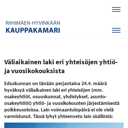
Naviga
Naviga
Väliaikainen laki eri yhteisöjen yhtiö-
ja vuosikokouksista
Eduskunnan on tänään perjantaina 24.4. määrä
hyväksyä väliaikainen laki eri yhteisöjen (mm.
osakeyhtiöt, osuuskunnat, yhdistykset, asunto-
osakeyhtiöt) yhtiö- ja vuosikokousten järjestämisestä
poikkeusoloissa. Lain voimaantulopäivä ei ole vielä
varmistunut. Tässä lyhyt yhteenveto lain sisällöstä: