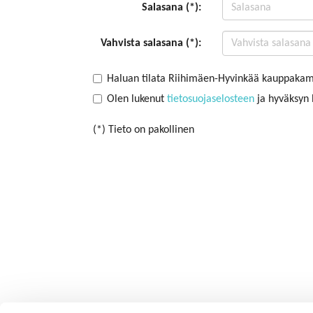
Salasana (*):
Vahvista salasana (*):
Haluan tilata Riihimäen-Hyvinkää kauppakama
Olen lukenut
tietosuojaselosteen
ja hyväksyn h
(*) Tieto on pakollinen