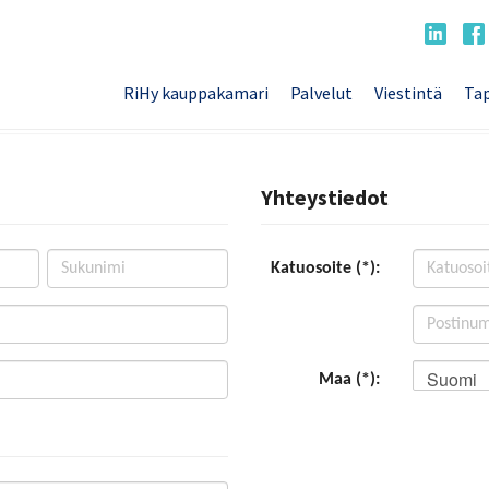
RiHy kauppakamari
Palvelut
Viestintä
Tap
Yhteystiedot
Katuosoite (*):
Suomi
Maa (*):