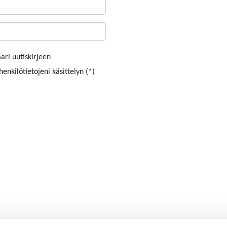
ri uutiskirjeen
enkilötietojeni käsittelyn (*)