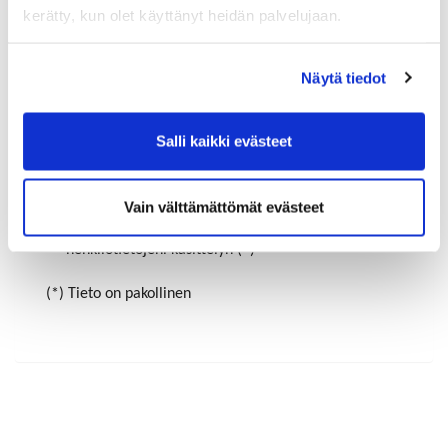
kerätty, kun olet käyttänyt heidän palvelujaan.
Maa (*):
Näytä tiedot
Suomi
Salli kaikki evästeet
Rekisteröidy
Haluan tilata Riihimäen-Hyvinkää kauppakamari
uutiskirjeen
Vain välttämättömät evästeet
Olen lukenut
tietosuojaselosteen
ja hyväksyn
henkilötietojeni käsittelyn (*)
(*) Tieto on pakollinen