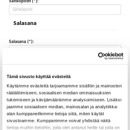
Sähköposti (*):
Salasana
Salasana (*):
Vahvista salasana (*):
Tämä sivusto käyttää evästeitä
Käytämme evästeitä tarjoamamme sisällön ja mainosten
Yhteystiedot
räätälöimiseen, sosiaalisen median ominaisuuksien
tukemiseen ja kävijämäärämme analysoimiseen. Lisäksi
Katuosoite (*):
jaamme sosiaalisen median, mainosalan ja analytiikka-
alan kumppaneillemme tietoja siitä, miten käytät
sivustoamme. Kumppanimme voivat yhdistää näitä
tietoja muihin tietoihin, joita olet antanut heille tai joita on