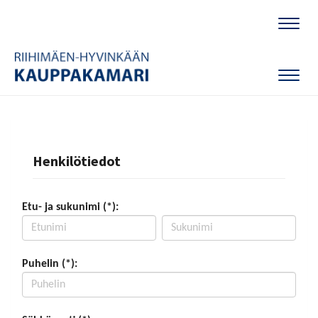
Naviga
Naviga
Henkilötiedot
Etu- ja sukunimi (*):
Puhelin (*):