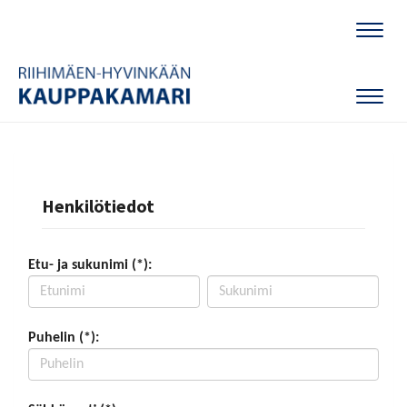
Naviga
Naviga
Henkilötiedot
Etu- ja sukunimi (*):
Puhelin (*):