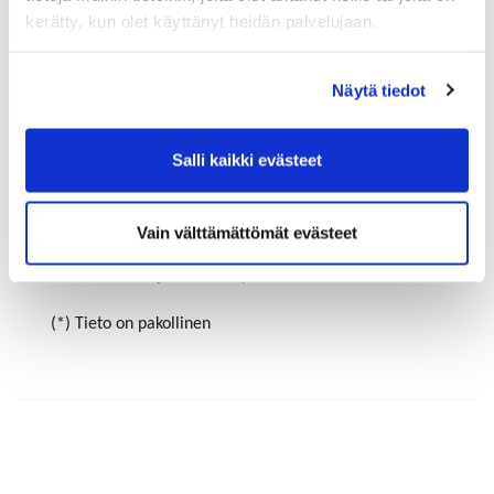
kerätty, kun olet käyttänyt heidän palvelujaan.
Maa (*):
Näytä tiedot
Suomi
Rekisteröidy
Salli kaikki evästeet
Haluan tilata Riihimäen-Hyvinkää kauppakamari
uutiskirjeen
Vain välttämättömät evästeet
Olen lukenut
tietosuojaselosteen
ja hyväksyn
henkilötietojeni käsittelyn (*)
(*) Tieto on pakollinen