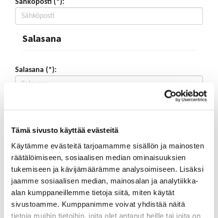
Sähköposti (*):
Salasana
Salasana (*):
Vahvista salasana (*):
Tämä sivusto käyttää evästeitä
Yhteystiedot
Käytämme evästeitä tarjoamamme sisällön ja mainosten
räätälöimiseen, sosiaalisen median ominaisuuksien
tukemiseen ja kävijämäärämme analysoimiseen. Lisäksi
Katuosoite (*):
jaamme sosiaalisen median, mainosalan ja analytiikka-
alan kumppaneillemme tietoja siitä, miten käytät
sivustoamme. Kumppanimme voivat yhdistää näitä
tietoja muihin tietoihin, joita olet antanut heille tai joita on