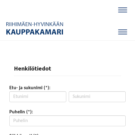
Naviga
Naviga
Henkilötiedot
Etu- ja sukunimi (*):
Puhelin (*):