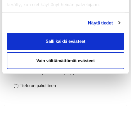
kerätty, kun olet käyttänyt heidän palvelujaan.
Maa (*):
Näytä tiedot
Suomi
Salli kaikki evästeet
Rekisteröidy
Haluan tilata Riihimäen-Hyvinkää kauppakamari
uutiskirjeen
Vain välttämättömät evästeet
Olen lukenut
tietosuojaselosteen
ja hyväksyn
henkilötietojeni käsittelyn (*)
(*) Tieto on pakollinen