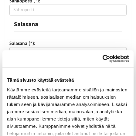
Sähköposti (*):
Salasana
Salasana (*):
Vahvista salasana (*):
Tämä sivusto käyttää evästeitä
Käytämme evästeitä tarjoamamme sisällön ja mainosten
Yhteystiedot
räätälöimiseen, sosiaalisen median ominaisuuksien
tukemiseen ja kävijämäärämme analysoimiseen. Lisäksi
Katuosoite (*):
jaamme sosiaalisen median, mainosalan ja analytiikka-
alan kumppaneillemme tietoja siitä, miten käytät
sivustoamme. Kumppanimme voivat yhdistää näitä
tietoja muihin tietoihin, joita olet antanut heille tai joita on