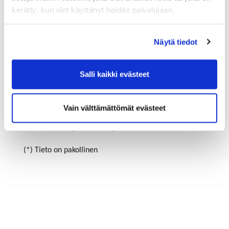
kerätty, kun olet käyttänyt heidän palvelujaan.
Maa (*):
Näytä tiedot
Suomi
Rekisteröidy
Salli kaikki evästeet
Haluan tilata Riihimäen-Hyvinkää kauppakamari
uutiskirjeen
Vain välttämättömät evästeet
Olen lukenut
tietosuojaselosteen
ja hyväksyn
henkilötietojeni käsittelyn (*)
(*) Tieto on pakollinen