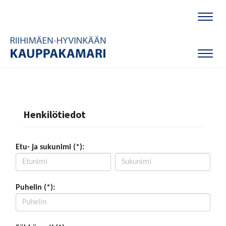
Naviga
Naviga
Henkilötiedot
Etu- ja sukunimi (*):
Puhelin (*):