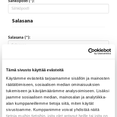
Sähköposti (*):
Salasana
Salasana (*):
Vahvista salasana (*):
Tämä sivusto käyttää evästeitä
Yhteystiedot
Käytämme evästeitä tarjoamamme sisällön ja mainosten
räätälöimiseen, sosiaalisen median ominaisuuksien
tukemiseen ja kävijämäärämme analysoimiseen. Lisäksi
Katuosoite (*):
jaamme sosiaalisen median, mainosalan ja analytiikka-
alan kumppaneillemme tietoja siitä, miten käytät
sivustoamme. Kumppanimme voivat yhdistää näitä
tietoja muihin tietoihin, joita olet antanut heille tai joita on