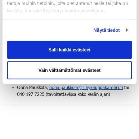
tietoja muihin tietoihin, joita olet antanut heille tai joita on
Jos olette valinneet toimitustavaksi ”kauppakamari
kerätty, kun olet käyttänyt heidän palvelujaan.
postittaa”, asiakirjat postitetaan saapumista seuraavana
arkipäivänä.
Pyydämme ilmoittamaan hyvissä ajoin ennakkoon
Näytä tiedot
kiireellisistä vahvistustarpeista
Salli kaikki evästeet
Näin tavoitat meidät:
Tuija Hämäläinen,
tuija.hamalainen@rihykauppakamari.fi
tai 040 197 9691 (lomalla 28.6. – 23.7.)
Vain välttämättömät evästeet
Lilla Jokinen,
lilla.jokinen@rihykauppakamari.fi
tai 040
197 9823 (lomalla 12.7. – 6.8.)
Oona Paukkola,
oona.paukkola@rihykauppakamari.fi
tai
040 197 7225 (tavoitettavissa koko kesän ajan)