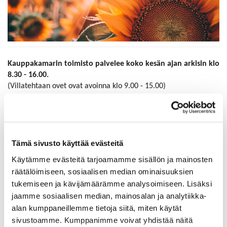
Kauppakamarin toimisto palvelee koko kesän ajan arkisin klo
8.30 - 16.00.
(Villatehtaan ovet ovat avoinna klo 9.00 - 15.00)
HUOM!
Torstaina 24.6. suljemme toimistomme jo klo 13.00
.
Mikäli tiedätte, että teillä on tarvetta asiakirjavahvistuksille klo
13 jälkeen, ilmoittakaa siitä aamupäivän aikana.
Tämä sivusto käyttää evästeitä
Ulkomaankaupan asiakirjavahvistukset kesän aikana:
Käytämme evästeitä tarjoamamme sisällön ja mainosten
Sähköinen vientiasiakirjat.fi -palvelu toimii täysin
räätälöimiseen, sosiaalisen median ominaisuuksien
normaalisti.
tukemiseen ja kävijämäärämme analysoimiseen. Lisäksi
Mikäli tarvitsette vientiasiakirjat.fi -palvelun kautta
jaamme sosiaalisen median, mainosalan ja analytiikka-
lähetettyihin hakemuksiin märkäleiman, vahvistetut
alan kumppaneillemme tietoja siitä, miten käytät
asiakirjat voi noutaa Villatehtaan infosta hakemusten
sivustoamme. Kumppanimme voivat yhdistää näitä
saapumista seuraavana arkipäivänä klo 12.00 jälkeen.