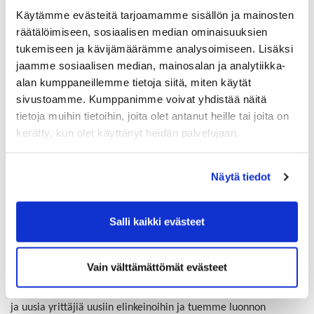
Käytämme evästeitä tarjoamamme sisällön ja mainosten
räätälöimiseen, sosiaalisen median ominaisuuksien
tukemiseen ja kävijämäärämme analysoimiseen. Lisäksi
jaamme sosiaalisen median, mainosalan ja analytiikka-
alan kumppaneillemme tietoja siitä, miten käytät
sivustoamme. Kumppanimme voivat yhdistää näitä
tietoja muihin tietoihin, joita olet antanut heille tai joita on
Kuva: Lopen kunta
kerätty, kun olet käyttänyt heidän palvelujaan.
Mahdollistamme monipuolisen
Näytä tiedot
yritystoiminnan
Hankimme maata tulevaisuuden tarpeet ennakoiden,
Salli kaikki evästeet
kaavoitamme aktiivisesti, kehitämme yritystoiminnan
edellytyksiä.
Tuemme osaamisellamme ja verkostoillamme elinkeinoelämän
Vain välttämättömät evästeet
hankkeita
ja huomioimme elinkeinoelämän tarpeet
palvelutuotannossamme
sekä
innostamme ja tuemme nykyisiä
ja uusia yrittäjiä uusiin elinkeinoihin ja tuemme luonnon