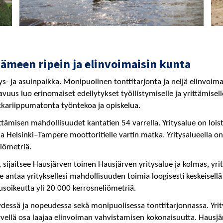
Hämeen ripein ja elinvoimaisin kunta
s- ja asuinpaikka. Monipuolinen tonttitarjonta ja neljä elinvoim
vuus luo erinomaiset edellytykset työllistymiselle ja yrittämisell
kkariippumatonta työntekoa ja opiskelua.
ämisen mahdollisuudet kantatien 54 varrella. Yritysalue on loistav
 Helsinki–Tampere moottoritielle vartin matka. Yritysalueella on
liömetriä.
 sijaitsee Hausjärven toinen Hausjärven yritysalue ja kolmas, yrit
antaa yrityksellesi mahdollisuuden toimia loogisesti keskeisellä 
usoikeutta yli 20 000 kerrosneliömetriä.
ydessä ja nopeudessa sekä monipuolisessa tonttitarjonnassa. Yri
rvellä osa laajaa elinvoiman vahvistamisen kokonaisuutta. Hausjär