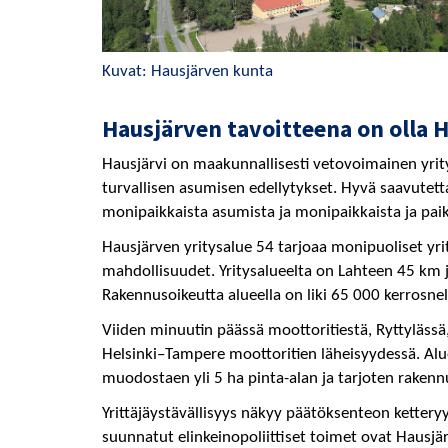
Kuvat: Hausjärven kunta
Hausjärven tavoitteena on olla 
Hausjärvi on maakunnallisesti vetovoimainen yrity
turvallisen asumisen edellytykset. Hyvä saavutetta
monipaikkaista asumista ja monipaikkaista ja pai
Hausjärven yritysalue 54 tarjoaa monipuoliset yritt
mahdollisuudet. Yritysalueelta on Lahteen 45 km ja
Rakennusoikeutta alueella on liki 65 000 kerrosne
Viiden minuutin päässä moottoritiestä, Ryttylässä,
Helsinki–Tampere moottoritien läheisyydessä. Alue 
muodostaen yli 5 ha pinta-alan ja tarjoten rakenn
Yrittäjäystävällisyys näkyy päätöksenteon kettery
suunnatut elinkeinopoliittiset toimet ovat Hausjä