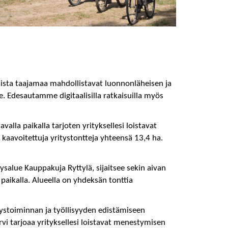
aista taajamaa mahdollistavat luonnonläheisen ja
e. Edesautamme digitaalisilla ratkaisuilla myös
alla paikalla tarjoten yrityksellesi loistavat
 kaavoitettuja yritystontteja yhteensä 13,4 ha.
ysalue Kauppakuja Ryttylä, sijaitsee sekin aivan
paikalla. Alueella on yhdeksän tonttia
tystoiminnan ja työllisyyden edistämiseen
vi tarjoaa yrityksellesi loistavat menestymisen