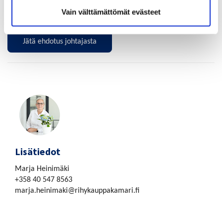
vahvistaa alueen elinvoimaa ja rakentaa yhteistyötä
Vain välttämättömät evästeet
sidosryhmien ja eri toimijoiden kesken.
Jätä ehdotus johtajasta
.
Lisätiedot
Marja Heinimäki
+358 40 547 8563
marja.heinimaki­@rihykauppakamari.fi