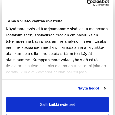
Ehdota vuoden 2025 jäsenyritystä
Tämä sivusto käyttää evästeitä
Vuoden jäsenyritykseksi
voidaan valita yritys, joka on
kehittänyt ja uudistanut tuotteitaan, palveluitaan tai prosesseja,
Käytämme evästeitä tarjoamamme sisällön ja mainosten
jotka ovat tuoneet lisäarvoa asiakkaille. Yritys osallistuu
räätälöimiseen, sosiaalisen median ominaisuuksien
Riihimäen-Hyvinkään kauppakamarin toimintaan tai edistää
tukemiseen ja kävijämäärämme analysoimiseen. Lisäksi
talousalueemme elinvoimaa muulla tavoin. Yritys on tunnettu ja
jaamme sosiaalisen median, mainosalan ja analytiikka-
arvostettu henkilöstön, sidosryhmien kuin toimialan
alan kumppaneillemme tietoja siitä, miten käytät
keskuudessa.
sivustoamme. Kumppanimme voivat yhdistää näitä
tietoja muihin tietoihin, joita olet antanut heille tai joita on
Jätä ehdotus yrityksestä
kerätty, kun olet käyttänyt heidän palvelujaan.
Näytä tiedot
Ehdota vuoden 2025 johtajaa
Vuoden johtajaksi
voidaan valita henkilö, joka on tehnyt
Salli kaikki evästeet
vaikutuksen aktiivisuudellaan ja esimerkillään. Henkilö
osallistuu Riihimäen-Hyvinkään kauppakamarin toimintaan,