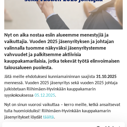
Nyt on aika nostaa esiin alueemme menestyjiä ja
vaikuttajia. Vuoden 2025 jäsenyrityksen ja johtajan
valinnalla tuomme näkyväksi jäsenyritystemme
vahvuudet ja palkitsemme aktiivisia
kauppakamarilaisia, jotka tekevät työtä elinvoimaisen
talousalueen puolesta.
Jätä meille ehdotuksesi kunniamaininnan saajista
31.10.2025
mennessä. Vuoden 2025 jäsenyritys sekä vuoden 2025 johtaja
julkistetaan Riihimäen-Hyvinkään kauppakamarin
syyskokouksessa
05.12.2025
.
Nyt on sinun vuorosi vaikuttaa – kerro meille, ketkä ansaitsevat
tulla huomioiduiksi! Riihimäen-Hyvinkään kauppakamarin
jäsenyritykset löydät
täältä
.