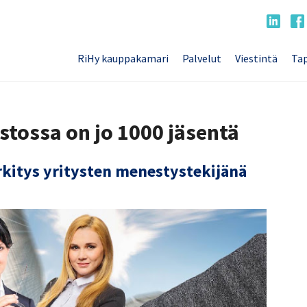
RiHy kauppakamari
Palvelut
Viestintä
Tap
stossa on jo 1000 jäsentä
rkitys yritysten menestystekijänä