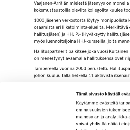
Vaajanen-Ärrälän mielestä jäsenyys on monella t
kokemustaustoilla olevilta kollegoilta kuulee to
1000 jäsenen verkostosta löytyy monipuolista k
osaamista eri liiketoiminta-alueilta. Merkittävä
hallitusjäsen) ja HHJ PJ- (Hyväksytty hallitusjä
myös luennoitsijoina HHJ-kursseilla, joita man
Hallituspartnerit palkitsee joka vuosi Kultainen
on menestynyt avaamalla hallituksensa ovet rii
Tampereella vuonna 2003 perustettu Hallituspar
johon kuuluu tällä hetkellä 11 aktiivista itsenäi
Tiedustelut: Eija Vartila, Hallituspartnerit ry,
Tämä sivusto käyttää eväs
Käytämme evästeitä tarjoa
ominaisuuksien tukemisee
mainosalan ja analytiikka
voivat yhdistää näitä tietoja