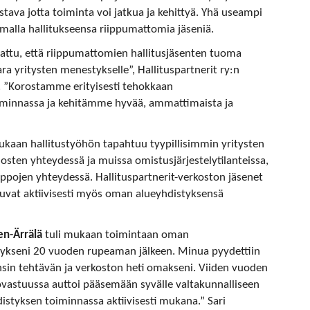
istava jotta toiminta voi jatkua ja kehittyä. Yhä useampi
malla hallitukseensa riippumattomia jäseniä.
attu, että riippumattomien hallitusjäsenten tuoma
 yritysten menestykselle”, Hallituspartnerit ry:n
 ”Korostamme erityisesti tehokkaan
oiminnassa ja kehitämme hyvää, ammattimaista ja
kaan hallitustyöhön tapahtuu tyypillisimmin yritysten
osten yhteydessä ja muissa omistusjärjestelytilanteissa,
uppojen yhteydessä. Hallituspartnerit-verkoston jäsenet
stuvat aktiivisesti myös oman alueyhdistyksensä
en-Ärrälä
tuli mukaan toimintaan oman
tykseni 20 vuoden rupeaman jälkeen. Minua pyydettiin
nsin tehtävän ja verkoston heti omakseni. Viiden vuoden
astuussa auttoi pääsemään syvälle valtakunnalliseen
distyksen toiminnassa aktiivisesti mukana.” Sari