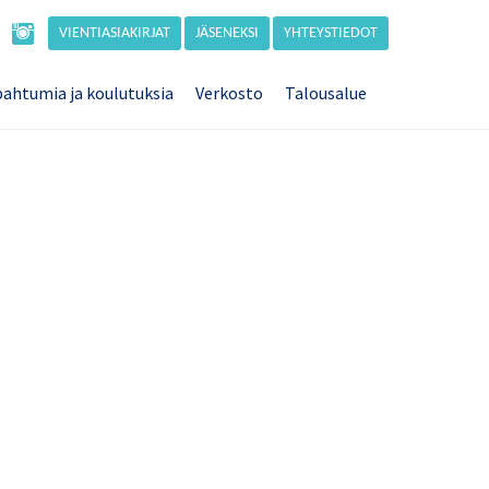
VIENTIASIAKIRJAT
JÄSENEKSI
YHTEYSTIEDOT
ahtumia ja koulutuksia
Verkosto
Talousalue