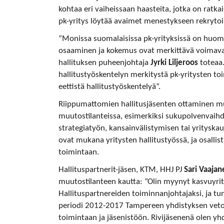
kohtaa eri vaiheissaan haasteita, jotka on ratka
pk-yritys löytää avaimet menestykseen rekrytoi
”Monissa suomalaisissa pk-yrityksissä on huom
osaaminen ja kokemus ovat merkittävä voimavara
hallituksen puheenjohtaja
Jyrki Liljeroos
toteaa.
hallitustyöskentelyn merkitystä pk-yritysten t
eettistä hallitustyöskentelyä”.
Riippumattomien hallitusjäsenten ottaminen mu
muutostilanteissa, esimerkiksi sukupolvenvaihd
strategiatyön, kansainvälistymisen tai yrityska
ovat mukana yritysten hallitustyössä, ja osalli
toimintaan.
Hallituspartnerit-jäsen, KTM, HHJ PJ
Sari Vaajan
muutostilanteen kautta: ”Olin myynyt kasvuyri
Hallituspartnereiden toiminnanjohtajaksi, ja tu
periodi 2012-2017 Tampereen yhdistyksen vetov
toimintaan ja jäsenistöön. Rivijäsenenä olen yh