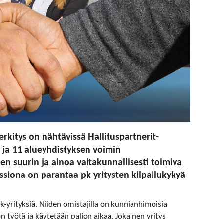
rkitys on nähtävissä Hallituspartnerit-
 ja 11 alueyhdistyksen voimin
en suurin ja ainoa valtakunnallisesti toimiva
ssiona on parantaa pk-yritysten kilpailukykyä
k-yrityksiä. Niiden omistajilla on kunnianhimoisia
n työtä ja käytetään paljon aikaa. Jokainen yritys