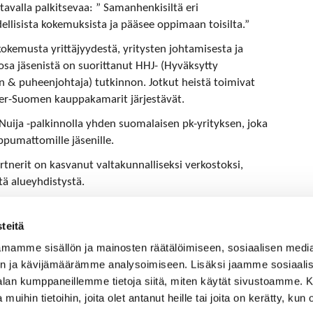
avalla palkitsevaa: ” Samanhenkisiltä eri
dellisista kokemuksista ja pääsee oppimaan toisilta.”
okemusta yrittäjyydestä, yritysten johtamisesta ja
 osa jäsenistä on suorittanut HHJ- (Hyväksytty
sen & puheenjohtaja) tutkinnon. Jotkut heistä toimivat
ner-Suomen kauppakamarit järjestävät.
 Nuija -palkinnolla yhden suomalaisen pk-yrityksen, joka
ppumattomille jäsenille.
tnerit on kasvanut valtakunnalliseksi verkostoksi,
stä alueyhdistystä.
 toiminnanjohtaja 050 388 9628
teitä
mamme sisällön ja mainosten räätälöimiseen, sosiaalisen medi
n ja kävijämäärämme analysoimiseen. Lisäksi jaamme sosiaali
-alan kumppaneillemme tietoja siitä, miten käytät sivustoamme
 muihin tietoihin, joita olet antanut heille tai joita on kerätty, kun 