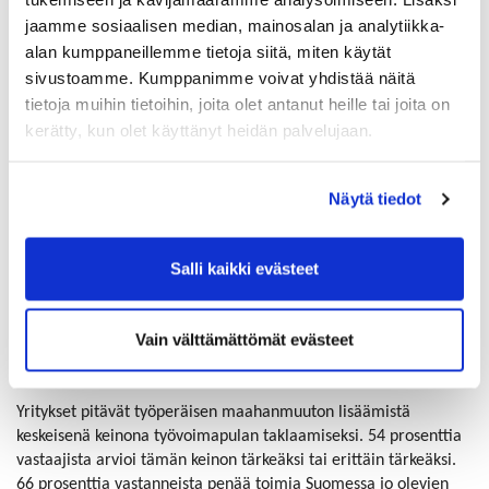
kyselystä.
jaamme sosiaalisen median, mainosalan ja analytiikka-
”Erityisesti pienillä yrityksillä voi olla vaikeaa järjestää
alan kumppaneillemme tietoja siitä, miten käytät
työntekijälle suomen kielen kursseja tai auttaa selvittelemään
sivustoamme. Kumppanimme voivat yhdistää näitä
viranomaisten kanssa erinäisiä asioita. Kielitietoisessa
tietoja muihin tietoihin, joita olet antanut heille tai joita on
työyhteisössä suomea voi kuitenkin oppia, mutta se vaatii
kerätty, kun olet käyttänyt heidän palvelujaan.
panostuksia koko työyhteisöltä ja vie aikaa myös varsinaiselta
työltä”, Pulkkinen toteaa.
Näytä tiedot
Su
h
dannetilanteesta huolimatta
yrityksillä
pulaa osaavasta työvoimasta
Salli kaikki evästeet
Suhdannetilanteesta huolimatta 45 prosenttia yrityksistä arvioi,
että heillä on pulaa osaavasta työvoimasta. Vastaajia pyydettiin
Vain välttämättömät evästeet
myös arvioimaan eri keinojen tärkeyttä osaavan työvoiman
turvaamiseksi.
Yritykset pitävät työperäisen maahanmuuton lisäämistä
keskeisenä keinona työvoimapulan taklaamiseksi. 54 prosenttia
vastaajista arvioi tämän keinon tärkeäksi tai erittäin tärkeäksi.
66 prosenttia vastanneista penää toimia Suomessa jo olevien