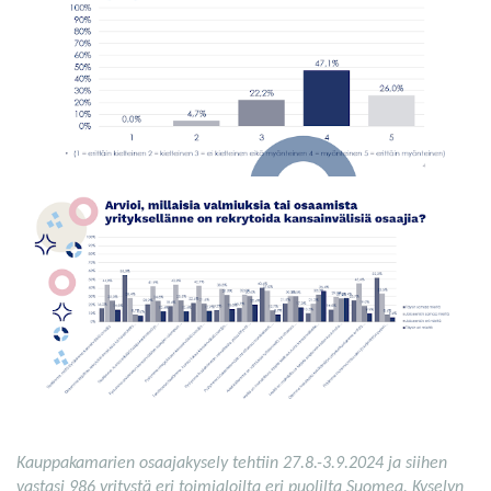
Kauppakamarien osaajakysely tehtiin 27.8.-3.9.2024 ja siihen
vastasi 986 yritystä eri toimialoilta eri puolilta Suomea. Kyselyn