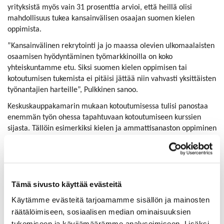
yrityksistä myös vain 31 prosenttia arvioi, että heillä olisi
mahdollisuus tukea kansainvälisen osaajan suomen kielen
oppimista.
”Kansainvälinen rekrytointi ja jo maassa olevien ulkomaalaisten
osaamisen hyödyntäminen työmarkkinoilla on koko
yhteiskuntamme etu. Siksi suomen kielen oppimisen tai
kotoutumisen tukemista ei pitäisi jättää niin vahvasti yksittäisten
työnantajien harteille”, Pulkkinen sanoo.
Keskuskauppakamarin mukaan kotoutumisessa tulisi panostaa
enemmän työn ohessa tapahtuvaan kotoutumiseen kurssien
sijasta. Tällöin esimerkiksi kielen ja ammattisanaston oppiminen
tapahtuisi luonnollisessa ympäristössä.
“Esimerkiksi palkkatukea tulisi voida käyttää suomen kielen
opiskeluun työajalla ja työn kautta”, Pulkkinen sanoo.
Tämä sivusto käyttää evästeitä
Yrityksillä on tällä hetkellä hyvät valmiudet englannin kielellä
rekrytointiin ja monikieliseen kommunikointiin, kun taas
Käytämme evästeitä tarjoamamme sisällön ja mainosten
haasteellisimpia osa-alueita ovat suomen kielen oppimisen
räätälöimiseen, sosiaalisen median ominaisuuksien
tukeminen sekä auttaminen Suomeen asettautumisessa, selviää
tukemiseen ja kävijämäärämme analysoimiseen. Lisäksi