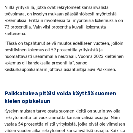
Niillä yrityksillä, jotka ovat rekrytoineet kansainvälistä
työvoimaa, on kyselyn mukaan pääsääntöisesti myönteisiä
kokemuksia. Erittäin myönteisiä tai myönteisiä kokemuksia on
73 prosentilla. Vain viisi prosenttia kuvaili kokemusta
kielteisenä.
”Tässä on tapahtunut selvä muutos edelliseen vuoteen, jolloin
positiivinen kokemus oli 59 prosentilla yrityksistä ja
huomattavasti useammalla neutraali. Vuonna 2023 kielteinen
kokemus oli kahdeksalla prosentilla”, sanoo
Keskuskauppakamarin johtava asiantuntija Suvi Pulkkinen.
Palkkatu
kea
pitäisi voida käyttää suomen
kielen opiskeluun
Kyselyn mukaan tarve osata suomen kieltä on suurin syy olla
rekrytoimatta tai vuokraamatta kansainvälisiä osaajia. Näin
vastaa 54 prosenttia niistä yrityksistä, jotka eivät ole viimeisen
viiden vuoden aika rekrytoineet kansainvälisiä osaajia. Kaikista