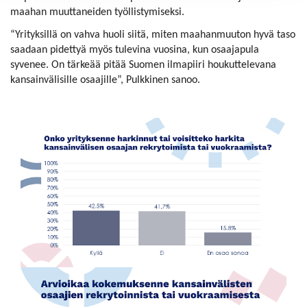
maahan muuttaneiden työllistymiseksi.
“Yrityksillä on vahva huoli siitä, miten maahanmuuton hyvä taso
saadaan pidettyä myös tulevina vuosina, kun osaajapula
syvenee. On tärkeää pitää Suomen ilmapiiri houkuttelevana
kansainvälisille osaajille”, Pulkkinen sanoo.