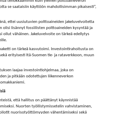
 kasvua tehokkaammin kuin yleinen polttoaineveron
otta se saataisiin käyttöön mahdollisimman pikaisesti”,
nä, ettei uusiutuvien polttoaineiden jakeluvelvoitetta
olisi lisännyt fossiilisten polttoaineiden kysyntää ja
 ollut vähäinen. Jakeluvelvoite on tärkeä edellytys
lle.
paketti on tärkeä kasvutoimi. Investointirahoitusta on
sekä erityisesti Itä-Suomen tie- ja rataverkkoon, muun
tuksen laajaa investointiohjelmaa, joka on
den ja pitkään odotettujen liikenneverkon
 Romakkaniemi.
siä
istä, että hallitus on päättänyt käynnistää
emiseksi. Nuorten työllistymissetelin vahvistaminen,
 pilotit nuorisotyöttömyyden vähentämiseksi sekä