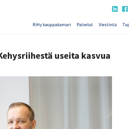
RiHy kauppakamari
Palvelut
Viestintä
Tap
ehysriihestä useita kasvua