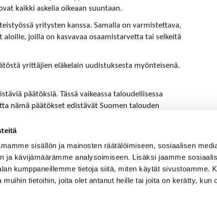
ovat kaikki askelia oikeaan suuntaan.
hteistyössä yritysten kanssa. Samalla on varmistettava,
loille, joilla on kasvavaa osaamistarvetta tai selkeitä
östä yrittäjien eläkelain uudistuksesta myönteisenä.
stäviä päätöksiä. Tässä vaikeassa taloudellisessa
 mutta nämä päätökset edistävät Suomen talouden
teitä
mamme sisällön ja mainosten räätälöimiseen, sosiaalisen medi
n ja kävijämäärämme analysoimiseen. Lisäksi jaamme sosiaali
-alan kumppaneillemme tietoja siitä, miten käytät sivustoamme
 muihin tietoihin, joita olet antanut heille tai joita on kerätty, kun 