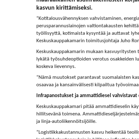
kasvun kirittämiseksi.
”Kotitalousvähennyksen vahvistaminen, energia
perusparannuslainojen valtiontakausten kehittä
työllisyyttä, kotimaista kysyntää ja auttavat 
Keskuskauppakamarin toimitusjohtaja Juho Ro
Keskuskauppakamarin mukaan kasvuyritysten t
lykätä työsuhdeoptioiden verotus osakkeiden lu
koskeva lievennys.
“Nämä muutokset parantavat suomalaisten kasvu
osaavaa ja kansainvälisesti kilpailtua työvoimaa
Infrapanostukset ja ammattidiesel vahvistavat
Keskuskauppakamari pitää ammattidieselin käy
hillitsevänä toimena. Ammattidieseljärjestelmäs
ja linja-autoliikennöitsijöille.
”Logistiikkakustannusten kasvu heikentää teoll