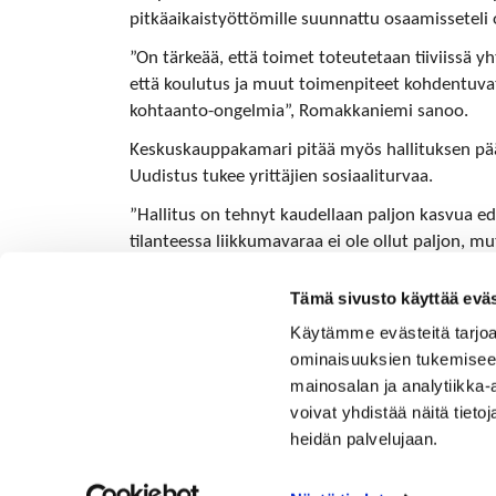
pitkäaikaistyöttömille suunnattu osaamisseteli 
”On tärkeää, että toimet toteutetaan tiiviissä y
että koulutus ja muut toimenpiteet kohdentuvat a
kohtaanto-ongelmia”, Romakkaniemi sanoo.
Keskuskauppakamari pitää myös hallituksen päät
Uudistus tukee yrittäjien sosiaaliturvaa.
”Hallitus on tehnyt kaudellaan paljon kasvua edi
tilanteessa liikkumavaraa ei ole ollut paljon,
kasvua”, sanoo Romakkaniemi.
Tämä sivusto käyttää eväs
Käytämme evästeitä tarjoa
ominaisuuksien tukemisee
mainosalan ja analytiikka
voivat yhdistää näitä tietoja
heidän palvelujaan.