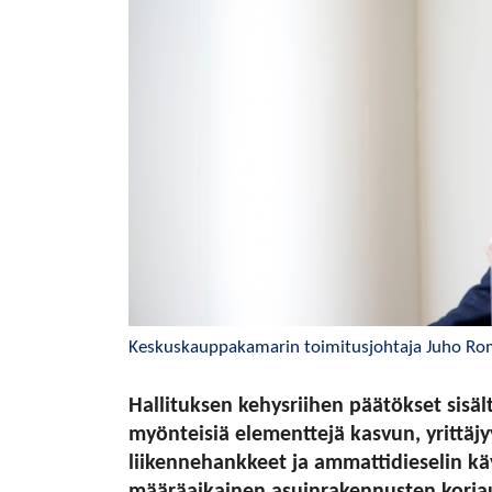
Keskuskauppakamarin toimitusjohtaja Juho Rom
Hallituksen kehysriihen päätökset si
myönteisiä elementtejä kasvun, yrittäjyy
liikennehankkeet ja ammattidieselin k
määräaikainen asuinrakennusten korjau