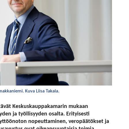
akkaniemi. Kuva Liisa Takala.
sältävät Keskuskauppakamarin mukaan
den ja työllisyyden osalta. Erityisesti
äyttöönoton nopeuttaminen, veropäätökset ja
savustus ovat oikeansuuntaisia toimia