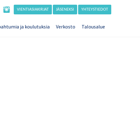
VIENTIASIAKIRJAT
JÄSENEKSI
YHTEYSTIEDOT
ahtumia ja koulutuksia
Verkosto
Talousalue