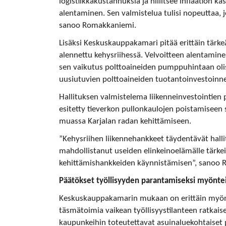
logistiikkakustannuksia ja hillitsee inflaation
alentaminen. Sen valmistelua tulisi nopeuttaa, j
sanoo Romakkaniemi.
Lisäksi Keskuskauppakamari pitää erittäin tärkeä
alennettu kehysriihessä. Velvoitteen alentaminen 
sen vaikutus polttoaineiden pumppuhintaan olisi
uusiutuvien polttoaineiden tuotantoinvestoinnei
Hallituksen valmistelema liikenneinvestointien 
esitetty tieverkon pullonkaulojen poistamiseen 
muassa Karjalan radan kehittämiseen.
”Kehysriihen liikennehankkeet täydentävät halli
mahdollistanut useiden elinkeinoelämälle tärkei
kehittämishankkeiden käynnistämisen”, sanoo
Päätökset työllisyyden parantamiseksi myöntei
Keskuskauppakamarin mukaan on erittäin myönte
täsmätoimia vaikean työllisyystilanteen ratkais
kaupunkeihin toteutettavat asuinaluekohtaiset