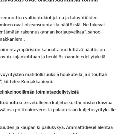
remonttien valtiontukiohjelma ja taloyhtiöiden
minen ovat oikeansuuntaisia päätöksiä. Ne tukevat
lyhentämään rakennuskannan korjausvelkaa”, sanoo
makkaniemi.
oimintaympäristön kannalta merkittävä päätös on
ovutusajankohtaan ja henkilöstöannin edellytyksiä
yritysten mahdollisuuksia houkutella ja sitouttaa
”, kiittelee Romakkaniemi.
 elinkeinoelämän toimintaedellytyksiä
ttöönottoa tervetulleena kuljetuskustannusten kasvua
sä osa polttoaineverosta palautetaan kuljetusyrityksille
isuuden ja kaupan kilpailukykyä. Ammattidiesel alentaa