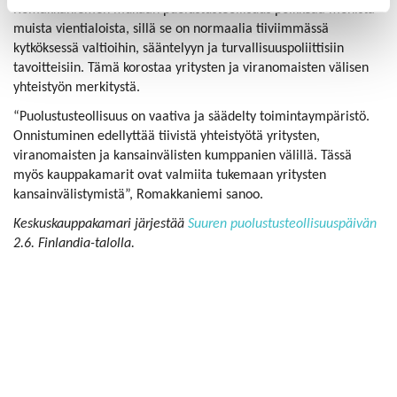
Romakkaniemen mukaan puolustusteollisuus poikkeaa monista
muista vientialoista, sillä se on normaalia tiiviimmässä
kytköksessä valtioihin, sääntelyyn ja turvallisuuspoliittisiin
tavoitteisiin. Tämä korostaa yritysten ja viranomaisten välisen
yhteistyön merkitystä.
“Puolustusteollisuus on vaativa ja säädelty toimintaympäristö.
Onnistuminen edellyttää tiivistä yhteistyötä yritysten,
viranomaisten ja kansainvälisten kumppanien välillä. Tässä
myös kauppakamarit ovat valmiita tukemaan yritysten
kansainvälistymistä”, Romakkaniemi sanoo.
Keskuskauppakamari järjestää
Suuren puolustusteollisuuspäivän
2.6. Finlandia-talolla.