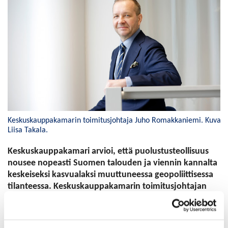
Keskuskauppakamarin toimitusjohtaja Juho Romakkaniemi. Kuva
Liisa Takala.
Keskuskauppakamari arvioi, että puolustusteollisuus
nousee nopeasti Suomen talouden ja viennin kannalta
keskeiseksi kasvualaksi muuttuneessa geopoliittisessa
tilanteessa. Keskuskauppakamarin toimitusjohtajan
Juho Romakkaniemen mukaan nyt on ratkaisevaa, että
suomalaisyritykset varmistavat paikkansa Nato-
hankinnoissa ja täyttävät sen kilpailutuskelpoisuudet.