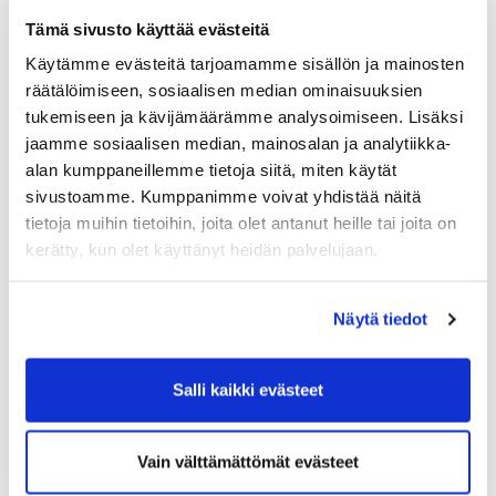
Puolustusteollisuuden investoinnit, tutkimus- ja kehitystoiminta
Tämä sivusto käyttää evästeitä
sekä vientimahdollisuudet voivat vauhdittaa laajasti suomalaista
Käytämme evästeitä tarjoamamme sisällön ja mainosten
elinkeinoelämää ja luoda uusia työpaikkoja myös perinteisen
räätälöimiseen, sosiaalisen median ominaisuuksien
puolustussektorin ulkopuolelle.
tukemiseen ja kävijämäärämme analysoimiseen. Lisäksi
“Nyt on varmistettava, että suomalaisyritykset pääsevät
jaamme sosiaalisen median, mainosalan ja analytiikka-
mukaan tähän kasvuun. Maailmantilanne on muuttunut
alan kumppaneillemme tietoja siitä, miten käytät
nopeasti, ja puolustusteollisuudella on entistä suurempi
sivustoamme. Kumppanimme voivat yhdistää näitä
merkitys myös huoltovarmuuden kannalta. Suomella on vahvaa
tietoja muihin tietoihin, joita olet antanut heille tai joita on
osaamista, jota kannattaa määrätietoisesti viedä
kerätty, kun olet käyttänyt heidän palvelujaan.
kansainvälisille markkinoille”, sanoo Romakkaniemi.
Keskuskauppakamarin mukaan suomalaisyritysten on aktiivisesti
varmistettava, että ne täyttävät Naton kilpailutuskelpoisuudet.
Näytä tiedot
“Nato-kilpailutuskelpoisuus on käytännön edellytys sille, että
yritys voi päästä mukaan puolustusliiton hankintakilpailuihin.
Salli kaikki evästeet
Tämä koskee paljon laajempaa yritysjoukkoa kuin usein
ajatellaan: esimerkiksi teknologia-, logistiikka-, koulutus- ja
muonituspalveluja tarjoavat yritykset voivat kaikki hyötyä
Vain välttämättömät evästeet
uusista mahdollisuuksista”, Romakkaniemi toteaa.