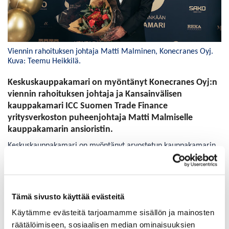
Viennin rahoituksen johtaja Matti Malminen, Konecranes Oyj.
Kuva: Teemu Heikkilä.
Keskuskauppakamari on myöntänyt Konecranes Oyj:n
viennin rahoituksen johtaja ja Kansainvälisen
kauppakamari ICC Suomen Trade Finance
yritysverkoston puheenjohtaja Matti Malmiselle
kauppakamarin ansioristin.
Keskuskauppakamari on myöntänyt arvostetun kauppakamarin
ansioristin kansainvälisen kauppakamarin, ICC Suomen, ICC
Trade Finance yritysverkoston puheenjohtaja Matti Malmiselle.
Ansioristi luovutettiin Malmiselle Riihimäen-Hyvinkään
Tämä sivusto käyttää evästeitä
kauppakamarin 70-vuotisjuhlaillallisella 27.10. Hyvinkäällä.
Käytämme evästeitä tarjoamamme sisällön ja mainosten
Ansioristin luovutti Keskuskauppakamarin toimitusjohtaja Juho
räätälöimiseen, sosiaalisen median ominaisuuksien
Romakkaniemi.