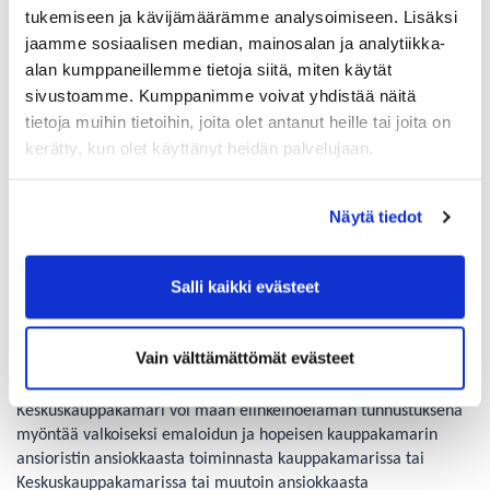
Malmiselle myönnettiin kauppakamarin ansioristi
tukemiseen ja kävijämäärämme analysoimiseen. Lisäksi
tunnustuksena ansiokkaasta työstä ICC Suomen jäsenyritysten
jaamme sosiaalisen median, mainosalan ja analytiikka-
vaikuttavuuden edistämiseksi niin Kansainvälisessä
alan kumppaneillemme tietoja siitä, miten käytät
kauppakamari ICC:ssä kuin Suomen rahoitus- ja
sivustoamme. Kumppanimme voivat yhdistää näitä
pankkitoiminnassa. Malminen on myös Riihimäen-Hyvinkään
tietoja muihin tietoihin, joita olet antanut heille tai joita on
kauppakamarin hallituksen jäsen.
kerätty, kun olet käyttänyt heidän palvelujaan.
”Matti Malminen on toiminut tehtävässään aktiivisesti,
ansiokkaasti ja vastuullisesti suomalaisen elinkeinoelämän etuja
Näytä tiedot
ja mahdollisuuksia edistäen. Malmisen puheenjohtajakausien
aikana Trade Finance -toiminta on kehittynyt merkittävästi ja
konkreettisesti. Lisäksi Malmisen vuosikymmenien pyyteetön työ
Salli kaikki evästeet
Trade Finance -edelläkävijänä on kasvattanut suomalaisten
yritysten Trade Finance -osaamista”, sanoo ICC Suomen
maajohtaja Päivi Pohjanheimo.
Vain välttämättömät evästeet
Keskuskauppakamari voi maan elinkeinoelämän tunnustuksena
myöntää valkoiseksi emaloidun ja hopeisen kauppakamarin
ansioristin ansiokkaasta toiminnasta kauppakamarissa tai
Keskuskauppakamarissa tai muutoin ansiokkaasta