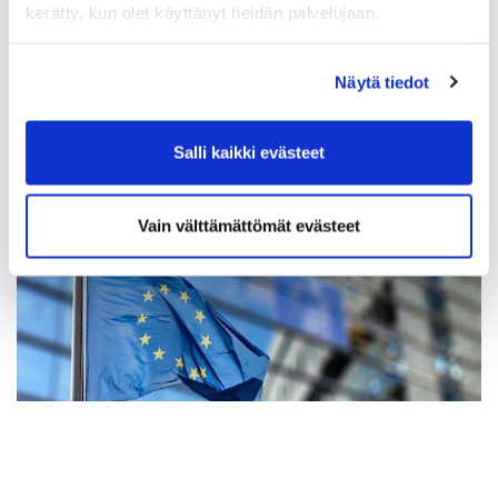
kerätty, kun olet käyttänyt heidän palvelujaan.
kunnalla on kotouttamisohjelma ja sillä on ELY-keskuksen kanssa
sopimus kuntaan osoittamisesta ja kotoutumisen edistämisestä.
Pääosa tilapäistä suojelua saavista muuttaa kuntaan kuitenkin
Näytä tiedot
itsenäisesti tai vastaanottokeskuksen tukitoimia hyödyntäen.
Tilapäistä suojelua saavalle voidaan jo tälläkin hetkellä laatia
Salli kaikki evästeet
alkukartoitus ja kotoutumissuunnitelma, alaikäisen
kotoutumissuunnitelma tai perheen kotoutumissuunnitelma.
Alkukartoituskorvaus kunnalle on 700 euroa henkilöä kohden.
Vain välttämättömät evästeet