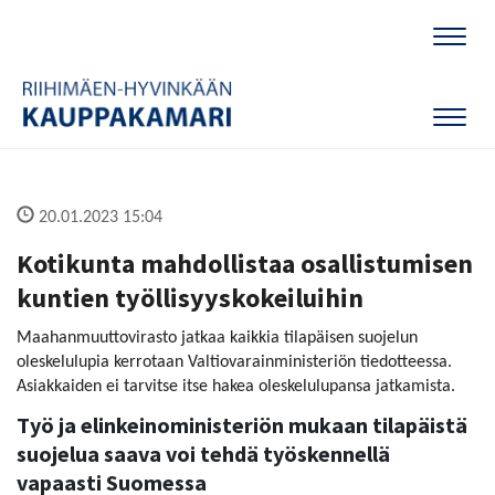
Naviga
Naviga
20.01.2023 15:04
Kotikunta mahdollistaa osallistumisen
kuntien työllisyyskokeiluihin
Maahanmuuttovirasto jatkaa kaikkia tilapäisen suojelun
oleskelulupia kerrotaan Valtiovarainministeriön tiedotteessa.
Asiakkaiden ei tarvitse itse hakea oleskelulupansa jatkamista.
Työ ja elinkeinoministeriön mukaan tilapäistä
suojelua saava voi tehdä työskennellä
vapaasti Suomessa