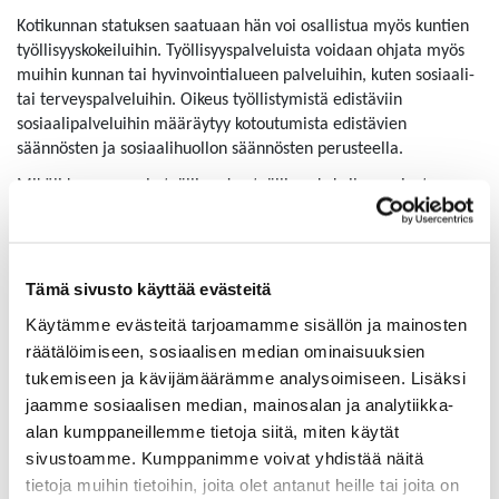
Kotikunnan statuksen saatuaan hän voi osallistua myös kuntien
työllisyyskokeiluihin. Työllisyyspalveluista voidaan ohjata myös
muihin kunnan tai hyvinvointialueen palveluihin, kuten sosiaali-
tai terveyspalveluihin. Oikeus työllistymistä edistäviin
sosiaalipalveluihin määräytyy kotoutumista edistävien
säännösten ja sosiaalihuollon säännösten perusteella.
Mikäli kunnassa ole työllisyyden työllisyyskokeilua, voivat
tilapäistä suojelua saavat ilmoittautua työnhakijaksi TE-
toimistoon, tarvitessaan tukea työllistymiseen tai suomen kielen
oppimiseksi kotoutumiskoulutuksessa.
Tämä sivusto käyttää evästeitä
Lakimuutos mahdollistaa korvauksen kunnille
Käytämme evästeitä tarjoamamme sisällön ja mainosten
Kotoutumislakia on muutettu siten, että Ukrainasta paenneiden
räätälöimiseen, sosiaalisen median ominaisuuksien
kotoutumista edistävät palvelut voidaan turvata. Tehdyn
tukemiseen ja kävijämäärämme analysoimiseen. Lisäksi
muutoksen jälkeen valtio voi maksaa kunnille ja
jaamme sosiaalisen median, mainosalan ja analytiikka-
hyvinvointialueille korvauksia kotoutumista edistävien
alan kumppaneillemme tietoja siitä, miten käytät
palveluiden järjestämisestä tilapäistä suojelua saaville, kun
sivustoamme. Kumppanimme voivat yhdistää näitä
tilapäistäsuojelua saavalla on kotikunta.
tietoja muihin tietoihin, joita olet antanut heille tai joita on
Kunnalle aiheutuneita kustannuksia voidaan korvata, mikäli