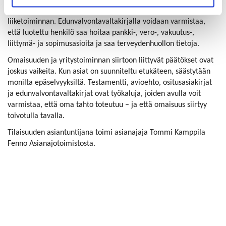
hänen toimintakykynsä menetys voi pysäyttää koko
liiketoiminnan. Edunvalvontavaltakirjalla voidaan varmistaa,
että luotettu henkilö saa hoitaa pankki-, vero-, vakuutus-,
liittymä- ja sopimusasioita ja saa terveydenhuollon tietoja.
Omaisuuden ja yritystoiminnan siirtoon liittyvät päätökset ovat
joskus vaikeita. Kun asiat on suunniteltu etukäteen, säästytään
monilta epäselvyyksiltä. Testamentti, avioehto, ositusasiakirjat
ja edunvalvontavaltakirjat ovat työkaluja, joiden avulla voit
varmistaa, että oma tahto toteutuu – ja että omaisuus siirtyy
toivotulla tavalla.
Tilaisuuden asiantuntijana toimi asianajaja Tommi Kamppila
Fenno Asianajotoimistosta.