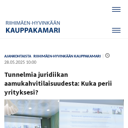
Naviga
Naviga
|
AJANKOHTAISTA
RIIHIMÄEN-HYVINKÄÄN KAUPPAKAMARI
28.05.2025 10:00
Tunnelmia juridiikan
aamukahvitilaisuudesta: Kuka perii
yrityksesi?