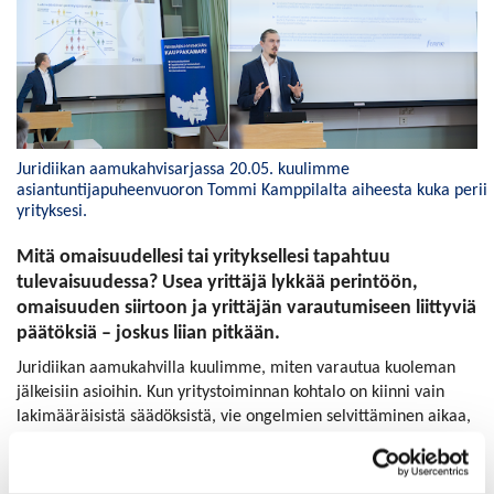
Juridiikan aamukahvisarjassa 20.05. kuulimme
asiantuntijapuheenvuoron Tommi Kamppilalta aiheesta kuka perii
yrityksesi.
Mitä omaisuudellesi tai yrityksellesi tapahtuu
tulevaisuudessa? Usea yrittäjä lykkää perintöön,
omaisuuden siirtoon ja yrittäjän varautumiseen liittyviä
päätöksiä – joskus liian pitkään.
Juridiikan aamukahvilla kuulimme, miten varautua kuoleman
jälkeisiin asioihin. Kun yritystoiminnan kohtalo on kiinni vain
lakimääräisistä säädöksistä, vie ongelmien selvittäminen aikaa,
resursseja ja aiheuttaa ristiriitoja.
Testamentti on ainoa oikeudellisesti pätevä väline, jolla voi itse