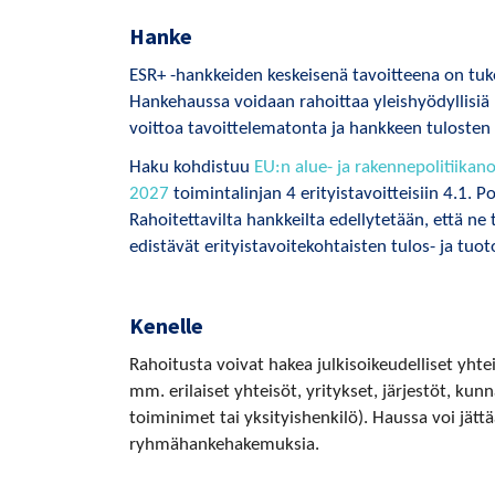
Hanke
ESR+ -hankkeiden keskeisenä tavoitteena on tu
Hankehaussa voidaan rahoittaa yleishyödyllisiä
voittoa tavoittelematonta ja hankkeen tulosten 
Haku kohdistuu
EU:n alue- ja rakennepolitiika
2027
toimintalinjan 4 erityistavoitteisiin 4.1. P
Rahoitettavilta hankkeilta edellytetään, että ne 
edistävät erityistavoitekohtaisten tulos- ja tuo
Kenelle
Rahoitusta voivat hakea julkisoikeudelliset yhtei
mm. erilaiset yhteisöt, yritykset, järjestöt, ku
toiminimet tai yksityishenkilö). Haussa voi jät
ryhmähankehakemuksia.