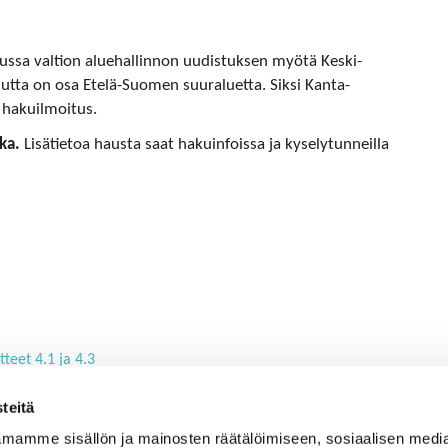
ussa valtion aluehallinnon uudistuksen myötä Keski-
ta on osa Etelä-Suomen suuraluetta. Siksi Kanta-
 hakuilmoitus.
ka.
Lisätietoa hausta saat hakuinfoissa ja kyselytunneilla
teet 4.1 ja 4.3
.1 ja 4.3 ovat jälleen auki
teitä
mamme sisällön ja mainosten räätälöimiseen, sosiaalisen medi