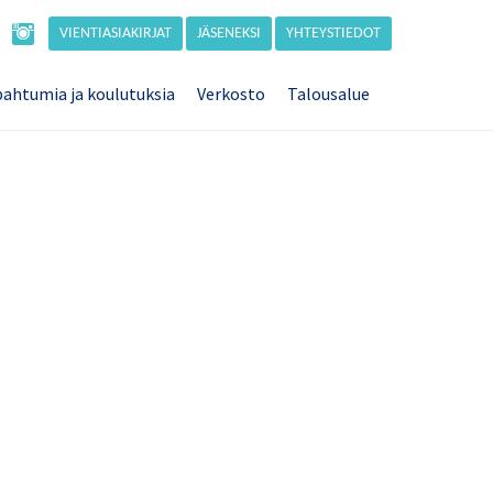
VIENTIASIAKIRJAT
JÄSENEKSI
YHTEYSTIEDOT
ahtumia ja koulutuksia
Verkosto
Talousalue