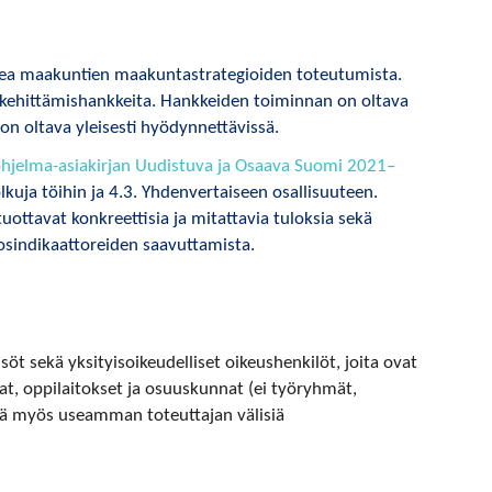
kea maakuntien maakuntastrategioiden toteutumista.
 kehittämishankkeita. Hankkeiden toiminnan on oltava
on oltava yleisesti hyödynnettävissä.
nohjelma-asiakirjan Uudistuva ja Osaava Suomi 2021–
olkuja töihin ja 4.3. Yhdenvertaiseen osallisuuteen.
tuottavat konkreettisia ja mitattavia tuloksia sekä
tosindikaattoreiden saavuttamista.
söt sekä yksityisoikeudelliset oikeushenkilöt, joita ovat
nnat, oppilaitokset ja osuuskunnat (ei työryhmät,
tää myös useamman toteuttajan välisiä