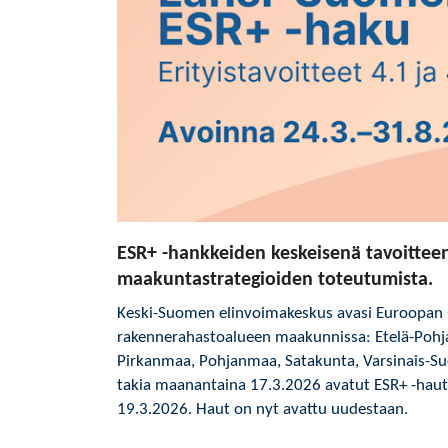
ESR+ -hankkeiden keskeisenä tavoitte
maakuntastrategioiden toteutumista.
Keski-Suomen elinvoimakeskus avasi Euroopan s
rakennerahastoalueen maakunnissa: Etelä-Poh
Pirkanmaa, Pohjanmaa, Satakunta, Varsinais-S
takia maanantaina 17.3.2026 avatut ESR+ -haut e
19.3.2026. Haut on nyt avattu uudestaan.