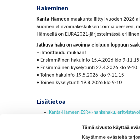
Hakeminen
Kanta-Hämeen
maakunta liittyi vuoden 2026 al
Suomen elinvoimakeskuksen toimialueeseen, mut
Hämeellä on EURA2021-järjestelmässä erillinen
Jatkuva haku on avoinna elokuun loppuun saak
– ilmoittaudu mukaan!
• Ensimmäinen hakuinfo 15.4.2026 klo 9-11.15
• Ensimmäinen kyselytunti 27.4.2026 klo 9-10
• Toinen hakuinfo 19.5.2026 klo 9-11.15
• Toinen kyselytunti 19.8.2026 klo 9-10
Lisätietoa
Kanta-Hämeen ESR+ -hankehaku, erityistavoit
Länsi-Suomen ESR+ -haut erityistavoitteissa 4
Tämä sivusto käyttää eväs
Käytämme evästeitä tarjoa