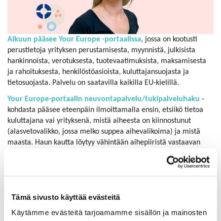
Alkuun pääsee Your Europe -portaalissa
, jossa on kootusti
perustietoja yrityksen perustamisesta, myynnistä, julkisista
hankinnoista, verotuksesta, tuotevaatimuksista, maksamisesta
ja rahoituksesta, henkilöstöasioista, kuluttajansuojasta ja
tietosuojasta. Palvelu on saatavilla kaikilla EU-kielillä.
Your Europe-portaalin neuvontapalvelu/tukipalveluhaku
-
kohdasta pääsee eteenpäin ilmoittamalla ensin, etsiikö tietoa
kuluttajana vai yrityksenä, mistä aiheesta on kiinnostunut
(alasvetovalikko, jossa melko suppea aihevalikoima) ja mistä
maasta. Haun kautta löytyy vähintään aihepiiristä vastaavan
viranomaisen sivut kyseessä olevassa maassa. Asiasta riippuen
tietoa voi olla saatavilla englanniksi tai vain kohdemaan kielellä.
Kun tämä ei riitä, Helsingin seudun kauppakamarissakin toimiva
Enterprise Europe Network
etsii verkostonsa avulla räätälöidysti
Tämä sivusto käyttää evästeitä
tietoa EU-säädösten täytäntöönpanosta, eri maiden
Käytämme evästeitä tarjoamamme sisällön ja mainosten
kansallisesta lainsäädännöstä ja tarjoaa yleistä lakineuvontaa