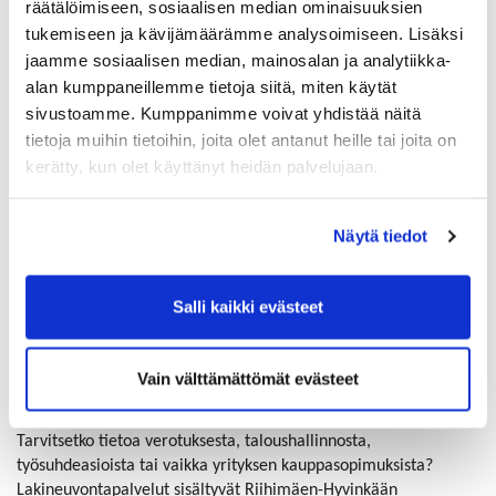
räätälöimiseen, sosiaalisen median ominaisuuksien
kansainvälisissä kysymyksissä.
tukemiseen ja kävijämäärämme analysoimiseen. Lisäksi
Enterprise Europe Networkin neuvontapalvelu on maksuton ja
jaamme sosiaalisen median, mainosalan ja analytiikka-
avoin kaikille Suomessa toimiville pk-yrityksille.
alan kumppaneillemme tietoja siitä, miten käytät
Lakineuvonnassa ei laadita asiakirjoja eikä korvata
sivustoamme. Kumppanimme voivat yhdistää näitä
lakiasiaintoimistojen tai muiden vastaavien palveluita.
Tutustu
tietoja muihin tietoihin, joita olet antanut heille tai joita on
kaikkiin kansainvälistymispalveluihimme – me autamme >>
kerätty, kun olet käyttänyt heidän palvelujaan.
Maija Kärkäs
Näytä tiedot
päällikkö, juristi
Neuvontapalvelut
Enterprise Europe Network
/Helsingin seudun kauppakamari
Salli kaikki evästeet
Neuvontapalvelu on maksuton Riihimäen-
Vain välttämättömät evästeet
Hyvinkään kauppakamarin jäsenille
Tarvitsetko tietoa verotuksesta, taloushallinnosta,
työsuhdeasioista tai vaikka yrityksen kauppasopimuksista?
Lakineuvontapalvelut sisältyvät Riihimäen-Hyvinkään