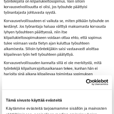
työntekijällä on kilpailukieltosopimus. Vain silloin
korvausvelvollisuutta ei olisi, jos työsuhde päättyisi
työnantajasta johtuvasta syystä.
Korvausvelvollisuuteen ei vaikuta se, miten pitkään työsuhde on
kestänyt. Jos työnantaja haluaa välttyä maksamasta korvausta
lyhyen työsuhteen päättyessä, niin itse
kilpailukieltosopimukseen voidaan ottaa ehto, että sopimus
tulee voimaan vasta tietyn ajan kuluttua työsuhteen
alkamisesta. Silloin työntekijäkin saisi vastaavasti aloittaa
kilpailevan työn heti työsuhteen päätyttyä.
Korvausvelvollisuuden kannalta sillä ei ole merkitystä, mitä
työntekijä kilpailunrajoitusaikanaan tekee, kunhan hän ei
harjoita sinä aikana kilpailevaa toimintaa sopimuksen
vastaisesti. Korvausta on maksettava sekä silloin, kun työntekijä
käyttää kilpailunrajoitusaikansa vapaa-ajan viettoon, että silloin,
kun hän työskentelee kilpailunrajoitusaikana ei-kilpailevassa
työssä. Työnantaja maksaa rajoitusajalta korvausta juuri siksi,
Tämä sivusto käyttää evästeitä
että työntekijä ei harjoittaisi kilpailevaa toimintaa tämän
Käytämme evästeitä tarjoamamme sisällön ja mainosten
kanssa.