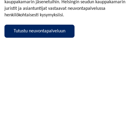
kauppakamarin jäsenetuihin. Helsingin seudun kauppakamarin
juristit ja asiantuntijat vastaavat neuvontapalvelussa
henkilökohtaisesti kysymyksiisi.
Tutustu neuvontapalveluun