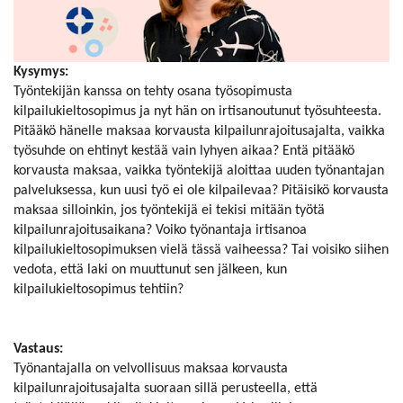
Kysymys:
Työntekijän kanssa on tehty osana työsopimusta
kilpailukieltosopimus ja nyt hän on irtisanoutunut työsuhteesta.
Pitääkö hänelle maksaa korvausta kilpailunrajoitusajalta, vaikka
työsuhde on ehtinyt kestää vain lyhyen aikaa? Entä pitääkö
korvausta maksaa, vaikka työntekijä aloittaa uuden työnantajan
palveluksessa, kun uusi työ ei ole kilpailevaa? Pitäisikö korvausta
maksaa silloinkin, jos työntekijä ei tekisi mitään työtä
kilpailunrajoitusaikana? Voiko työnantaja irtisanoa
kilpailukieltosopimuksen vielä tässä vaiheessa? Tai voisiko siihen
vedota, että laki on muuttunut sen jälkeen, kun
kilpailukieltosopimus tehtiin?
Vastaus:
Työnantajalla on velvollisuus maksaa korvausta
kilpailunrajoitusajalta suoraan sillä perusteella, että