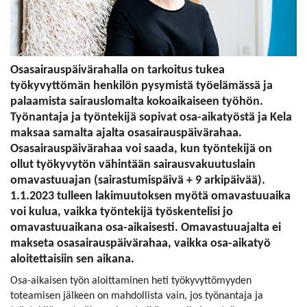
Osasairauspäivärahalla on tarkoitus tukea
työkyvyttömän henkilön pysymistä työelämässä ja
palaamista sairauslomalta kokoaikaiseen työhön.
Työnantaja ja työntekijä sopivat osa-aikatyöstä ja Kela
maksaa samalta ajalta osasairauspäivärahaa.
Osasairauspäivärahaa voi saada, kun työntekijä on
ollut työkyvytön vähintään sairausvakuutuslain
omavastuuajan (sairastumispäivä + 9 arkipäivää).
1.1.2023 tulleen lakimuutoksen myötä omavastuuaika
voi kulua, vaikka työntekijä työskentelisi jo
omavastuuaikana osa-aikaisesti. Omavastuuajalta ei
makseta osasairauspäivärahaa, vaikka osa-aikatyö
aloitettaisiin sen aikana.
Osa-aikaisen työn aloittaminen heti työkyvyttömyyden
toteamisen jälkeen on mahdollista vain, jos työnantaja ja