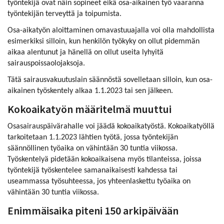
työntekijä ovat näin sopineet eikä osa-aikainen työ vaaranna
työntekijän terveyttä ja toipumista.
Osa-aikatyön aloittaminen omavastuuajalla voi olla mahdollista
esimerkiksi silloin, kun henkilön työkyky on ollut pidemmän
aikaa alentunut ja hänellä on ollut useita lyhyitä
sairauspoissaolojaksoja.
Tätä sairausvakuutuslain säännöstä sovelletaan silloin, kun osa-
aikainen työskentely alkaa 1.1.2023 tai sen jälkeen.
Kokoaikatyön määritelmä muuttui
Osasairauspäivärahalle voi jäädä kokoaikatyöstä. Kokoaikatyöllä
tarkoitetaan 1.1.2023 lähtien työtä, jossa työntekijän
säännöllinen työaika on vähintään 30 tuntia viikossa.
Työskentelyä pidetään kokoaikaisena myös tilanteissa, joissa
työntekijä työskentelee samanaikaisesti kahdessa tai
useammassa työsuhteessa, jos yhteenlaskettu työaika on
vähintään 30 tuntia viikossa.
Enimmäisaika piteni 150 arkipäivään