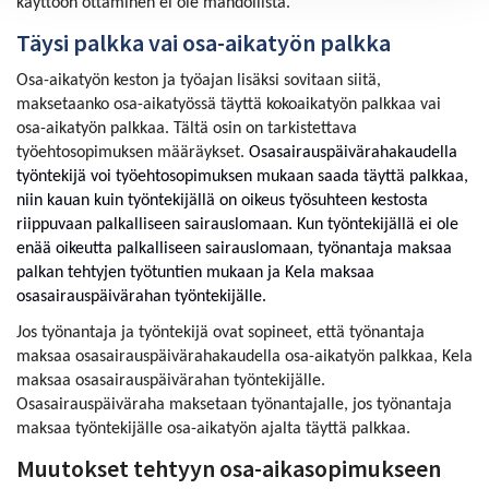
käyttöön ottaminen ei ole mahdollista.
Täysi palkka vai osa-aikatyön palkka
Osa-aikatyön keston ja työajan lisäksi sovitaan siitä,
maksetaanko osa-aikatyössä täyttä kokoaikatyön palkkaa vai
osa-aikatyön palkkaa. Tältä osin on tarkistettava
työehtosopimuksen määräykset.
Osasairauspäivärahakaudella
työntekijä voi työehtosopimuksen mukaan saada täyttä palkkaa,
niin kauan kuin työntekijällä on oikeus työsuhteen kestosta
riippuvaan palkalliseen sairauslomaan. Kun työntekijällä ei ole
enää oikeutta palkalliseen sairauslomaan, työnantaja maksaa
palkan tehtyjen työtuntien mukaan ja Kela maksaa
osasairauspäivärahan työntekijälle.
Jos työnantaja ja työntekijä ovat sopineet, että työnantaja
maksaa osasairauspäivärahakaudella osa-aikatyön palkkaa, Kela
maksaa osasairauspäivärahan työntekijälle.
Osasairauspäiväraha maksetaan työnantajalle, jos työnantaja
maksaa työntekijälle osa-aikatyön ajalta täyttä palkkaa.
Muutokset tehtyyn osa-aikasopimukseen