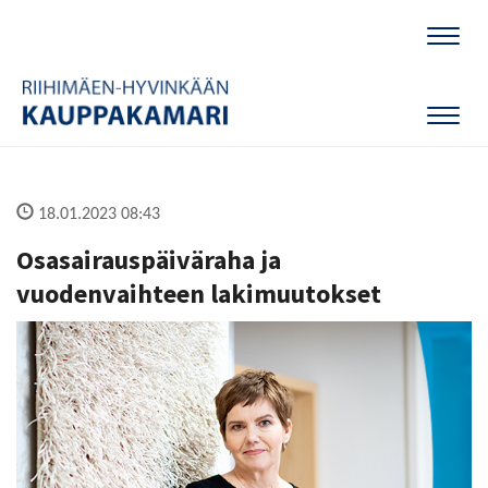
Naviga
Naviga
18.01.2023 08:43
Osasairauspäiväraha ja
vuodenvaihteen lakimuutokset