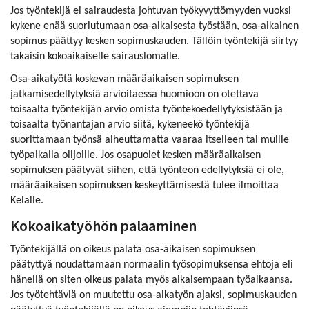
Jos työntekijä ei sairaudesta johtuvan työkyvyttömyyden vuoksi
kykene enää suoriutumaan osa-aikaisesta työstään, osa-aikainen
sopimus päättyy kesken sopimuskauden. Tällöin työntekijä siirtyy
takaisin kokoaikaiselle sairauslomalle.
Osa-aikatyötä koskevan määräaikaisen sopimuksen
jatkamisedellytyksiä arvioitaessa huomioon on otettava
toisaalta työntekijän arvio omista työntekoedellytyksistään ja
toisaalta työnantajan arvio siitä, kykeneekö työntekijä
suorittamaan työnsä aiheuttamatta vaaraa itselleen tai muille
työpaikalla olijoille. Jos osapuolet kesken määräaikaisen
sopimuksen päätyvät siihen, että työnteon edellytyksiä ei ole,
määräaikaisen sopimuksen keskeyttämisestä tulee ilmoittaa
Kelalle.
Kokoaikatyöhön palaaminen
Työntekijällä on oikeus palata osa-aikaisen sopimuksen
päätyttyä noudattamaan normaalin työsopimuksensa ehtoja eli
hänellä on siten oikeus palata myös aikaisempaan työaikaansa.
Jos työtehtäviä on muutettu osa-aikatyön ajaksi, sopimuskauden