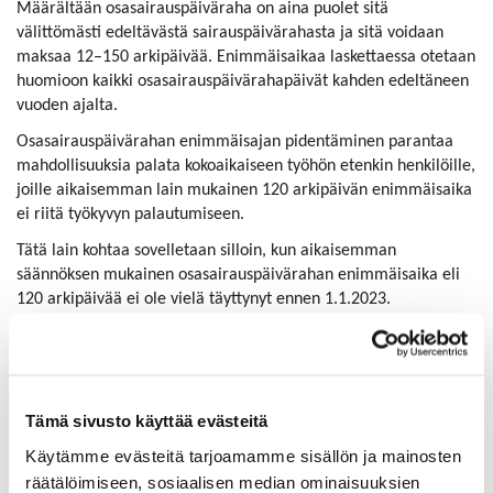
Määrältään osasairauspäiväraha on aina puolet sitä
välittömästi edeltävästä sairauspäivärahasta ja sitä voidaan
maksaa 12–150 arkipäivää. Enimmäisaikaa laskettaessa otetaan
huomioon kaikki osasairauspäivärahapäivät kahden edeltäneen
vuoden ajalta.
Osasairauspäivärahan enimmäisajan pidentäminen parantaa
mahdollisuuksia palata kokoaikaiseen työhön etenkin henkilöille,
joille aikaisemman lain mukainen 120 arkipäivän enimmäisaika
ei riitä työkyvyn palautumiseen.
Tätä lain kohtaa sovelletaan silloin, kun aikaisemman
säännöksen mukainen osasairauspäivärahan enimmäisaika eli
120 arkipäivää ei ole vielä täyttynyt ennen 1.1.2023.
Ehtona lääkärin suositus ja sopimus osa-
aikatyöstä
Jos työterveyslääkäri tai muu työntekijän työolosuhteet tunteva
Tämä sivusto käyttää evästeitä
lääkäri arvioi B-lausunnossa, että työkyvyttömällä työntekijällä
Käytämme evästeitä tarjoamamme sisällön ja mainosten
on edellytyksiä palata työhön osa-aikaisesti ilman, että hänen
räätälöimiseen, sosiaalisen median ominaisuuksien
toipumisensa tai terveytensä vaarantuu, työntekijä ja työnantaja