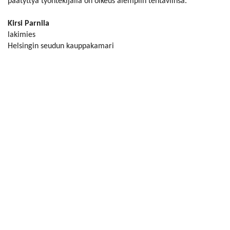
päätyttyä työntekijällä on oikeus aiempiin tehtäviinsä.
Kirsi Parnila
lakimies
Helsingin seudun kauppakamari