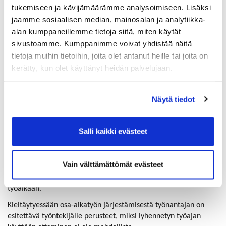
voivat halutessaan sopia osa-aikatyöstä.
tukemiseen ja kävijämäärämme analysoimiseen. Lisäksi
jaamme sosiaalisen median, mainosalan ja analytiikka-
Osasairauspäivärahan saamisen edellytyksenä on, että
alan kumppaneillemme tietoja siitä, miten käytät
työntekijä on tehnyt työnantajansa kanssa määräaikaisen
sivustoamme. Kumppanimme voivat yhdistää näitä
sopimuksen työaikansa lyhentämisestä niin, että työtä tehdään
tietoja muihin tietoihin, joita olet antanut heille tai joita on
vähintään 40 ja enintään 60 prosenttia aiemmasta ja osa-
aikatyöskentelyn on suunniteltu kestävän yhdenjaksoisesti
kerätty, kun olet käyttänyt heidän palvelujaan.
vähintään 12 arkipäivää.
Lyhentää voidaan joko työntekijän päivittäistä tai viikoittaista
Näytä tiedot
työaikaa. Sopia voidaan esimerkiksi siitä, että työntekijä on
kaksi päivää viikossa töissä ja kolme päivää sairauslomalla.
Salli kaikki evästeet
Työajan lyhentäminen toteutetaan työnantajan ja työntekijän
sopimalla tavalla ottaen huomioon työntekijän tarpeet sekä
toisaalta työnantajan tuotanto- ja palvelutoiminnasta johtuvat
Vain välttämättömät evästeet
osa-aikatyön järjestämiseen vaikuttavat seikat. Kysymys ei siten
ole työntekijän subjektiivisesta oikeudesta lyhennettyyn
työaikaan.
Kieltäytyessään osa-aikatyön järjestämisestä työnantajan on
esitettävä työntekijälle perusteet, miksi lyhennetyn työajan