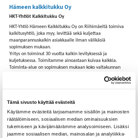
Hämeen kalkkitukku Oy
HKT-Yhtiöt Kalkkitukku Oy
HKT-Yhtiö Hämeen Kalkkitukku Oy on Riihimäeltä toimiva
kalkitusyhtiö, joka myy, levittää sekä kuljettaa
maanparannuskalkin asiakkaalle ilman välikäsiä
sopimuksen mukaan.
Yritys on toiminut 30 vuotta kalkin levityksessä ja
kuljetuksessa. Toimitamme ainoastaan kuivaa kalkkia.
Toiminta-alue on sopimuksen mukaan koko valtakunnan
alue.
Kuljetamme kalkin omilla painesäiliöautoilla suoraan
kalkkikoneeseen ja siitä heti levitykseen. Levitysleveys
koneessa on 13 metriä, tasalaatuista jälkeä reunasta
reunaan. Kalkinlevityskone kuljetetaan asiakkaan luokse
Tämä sivusto käyttää evästeitä
(työmaalle) omalla erikoiskuljetus lavetilla. Levitämme
Käytämme evästeitä tarjoamamme sisällön ja mainosten
kalkkia kahdella kalkinlevitysyksiköllä.
räätälöimiseen, sosiaalisen median ominaisuuksien
Hkt-Yhtiö Hämeen Kalkkitukku Oy on perustettu vuonna
tukemiseen ja kävijämäärämme analysoimiseen. Lisäksi
1989. Se on osakeyhtiö, jonka kotipaikka on Loppi, ja
jaamme sosiaalisen median, mainosalan ja analytiikka-