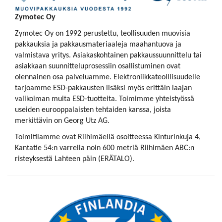
Zymotec Oy
Zymotec Oy on 1992 perustettu, teollisuuden muovisia
pakkauksia ja pakkausmateriaaleja maahantuova ja
valmistava yritys. Asiakaskohtainen pakkaussuunnittelu tai
asiakkaan suunnitteluprosessiin osallistuminen ovat
olennainen osa palveluamme. Elektroniikkateolllisuudelle
tarjoamme ESD-pakkausten lisäksi myös erittäin laajan
valikoiman muita ESD-tuotteita. Toimimme yhteistyössä
useiden eurooppalaisten tehtaiden kanssa, joista
merkittävin on Georg Utz AG.
Toimitilamme ovat Riihimäellä osoitteessa Kinturinkuja 4,
Kantatie 54:n varrella noin 600 metriä Riihimäen ABC:n
risteyksestä Lahteen päin (ERÄTALO).