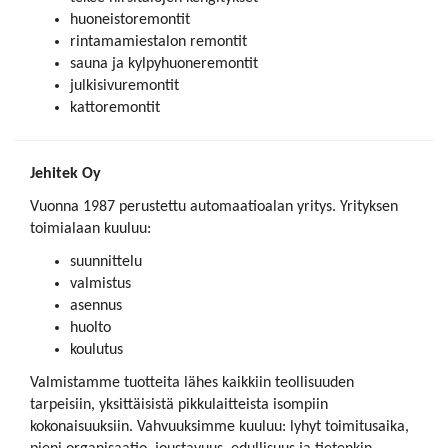
huoneistoremontit
rintamamiestalon remontit
sauna ja kylpyhuoneremontit
julkisivuremontit
kattoremontit
Jehitek Oy
Vuonna 1987 perustettu automaatioalan yritys. Yrityksen
toimialaan kuuluu:
suunnittelu
valmistus
asennus
huolto
koulutus
Valmistamme tuotteita lähes kaikkiin teollisuuden
tarpeisiin, yksittäisistä pikkulaitteista isompiin
kokonaisuuksiin. Vahvuuksimme kuuluu: lyhyt toimitusaika,