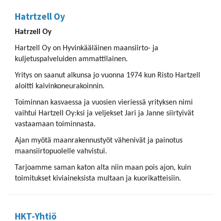
Hatrtzell Oy
Hatrzell Oy
Hartzell Oy on Hyvinkääläinen maansiirto- ja
kuljetuspalveluiden ammattilainen.
Yritys on saanut alkunsa jo vuonna 1974 kun Risto Hartzell
aloitti kaivinkoneurakoinnin.
Toiminnan kasvaessa ja vuosien vieriessä yrityksen nimi
vaihtui Hartzell Oy:ksi ja veljekset Jari ja Janne siirtyivät
vastaamaan toiminnasta.
Ajan myötä maanrakennustyöt vähenivät ja painotus
maansiirtopuolelle vahvistui.
Tarjoamme saman katon alta niin maan pois ajon, kuin
toimitukset kiviaineksista multaan ja kuorikatteisiin.
HKT-Yhtiö