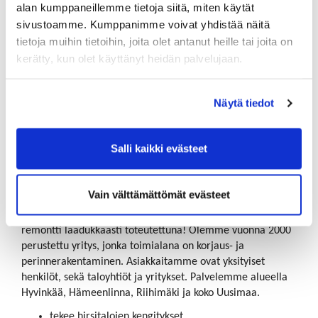
pääasiallinen toimiala hiekka, sora, kiviaines ja muu maa-
alan kumppaneillemme tietoja siitä, miten käytät
aines. Yhtiön toimitusjohtaja on Jaakko Juhani Paju.
sivustoamme. Kumppanimme voivat yhdistää näitä
tietoja muihin tietoihin, joita olet antanut heille tai joita on
kerätty, kun olet käyttänyt heidän palvelujaan.
Näytä tiedot
Salli kaikki evästeet
BMK Saneeraus - Rakennusliike BMK-Saneeraus
Vain välttämättömät evästeet
Teemme rakennusten kaikki kirvesmiestyöt ammattitaidolla
perinteitä kunnioittaen – meiltä toiveidesti mukainen
remontti laadukkaasti toteutettuna! Olemme vuonna 2000
perustettu yritys, jonka toimialana on korjaus- ja
perinnerakentaminen. Asiakkaitamme ovat yksityiset
henkilöt, sekä taloyhtiöt ja yritykset. Palvelemme alueella
Hyvinkää, Hämeenlinna, Riihimäki ja koko Uusimaa.
tekee hirsitalojen kengitykset