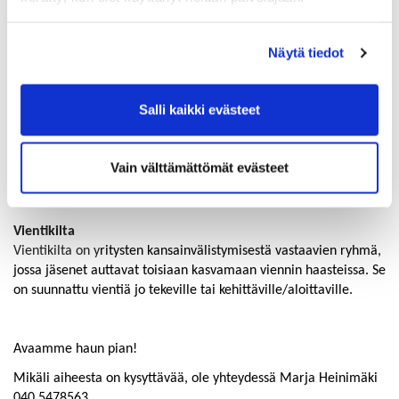
voi olla rakentamisen edellytysten parantaminen yhteistyössä
alueen toimijoiden kanssa, kestävän kehityksen edistäminen
sekä alan taloudellinen merkitys. Tarkempi teemoitus luodaan
Näytä tiedot
yhdessä klusterin ensimmäisessä kokoontumisessa.
Salli kaikki evästeet
Teollisuusvaliokunta
Vaikuttaa teollisuudelle kilpailukykyisen toimintaympäristön
turvaamiseksi talousalueella sekä osaltaan
Vain välttämättömät evästeet
oppilaitosyhteistyöhön ammattitaitoisen työvoiman
saatavuuden varmistamiseksi tulevaisuudessa.
Vientikilta
Vientikilta on y
ritysten kansainvälistymisestä vastaavien ryhmä,
jossa jäsenet auttavat toisiaan kasvamaan viennin haasteissa. Se
on suunnattu vientiä jo tekeville tai kehittäville/aloittaville.
​​​​​​​Avaamme haun pian!
Mikäli aiheesta on kysyttävää, ole yhteydessä Marja Heinimäki
040 5478563.