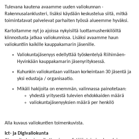
Tulevana kautena avaamme uuden valiokunnan -
Rakennusalanklusteri, lisäksi käydään keskustelua siitä, mitkä
toimintatavat palvelevat parhaiten työssä alueemme hyväksi.
Kartoitamme nyt jo ajoissa nykyisiltä luottamushenkilöiltä
kiinnostusta jatkaa valiokunnissa. Lisäksi avaamme haun
valiokuntiin kaikille kauppakamarin jäsenille.
Valiokuntajäsenyys edellyttää työskentelyä Riihimäen-
Hyvinkään kauppakamarin jäsenyrityksessä.
Kuhunkin valiokuntaan valitaan korkeintaan 30 jäsentä ja
yksi edustaja / organisaatio.
Mikäli hakijoita on enemmän, valinnassa painotetaan:
yhdestä yritysestä tulevien ehdokkaiden määrä
valiokuntajäsenyyksien määrä per henkilö
Alla kuvaus valiokuntien toimenkuvista.
Ict- ja Digivaliokunta