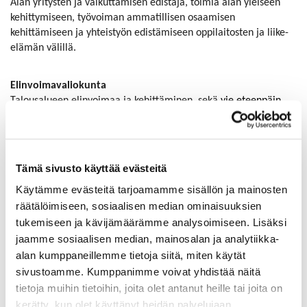
Alan yritysten ja vaikuttamisen edistäjä, toimia alan yleiseen
kehittymiseen, työvoiman ammatillisen osaamisen
kehittämiseen ja yhteistyön edistämiseen oppilaitosten ja liike-
elämän välillä.
Elinvoimavaliokunta
Talousalueen elinvoimaa ja kehittäminen, sekä
vie eteenpäin
toimenpiteitä, joilla vahvistetaan ja edistetään kuntalaisten ja
elinkeinoelämän mahdollisuuksia luoda työtä, toimeentuloa ja
kasvua.
Tämä sivusto käyttää evästeitä
Osaamisvaliokunta
Käytämme evästeitä tarjoamamme sisällön ja mainosten
Työvoiman saatavuuden turvaaminen ja osaamisen
räätälöimiseen, sosiaalisen median ominaisuuksien
kehittämisen ennakointi. Oppilaitosyhteistyön ja
tukemiseen ja kävijämäärämme analysoimiseen. Lisäksi
koulutustarjonnan ja työntekijöiden osaamisen kohtaannon
jaamme sosiaalisen median, mainosalan ja analytiikka-
varmistaminen.
alan kumppaneillemme tietoja siitä, miten käytät
sivustoamme. Kumppanimme voivat yhdistää näitä
Rakennusalanklusteri
tietoja muihin tietoihin, joita olet antanut heille tai joita on
Keskustelun ja kehittämisen sekä vaikuttamisen alusta, kohteena
kerätty, kun olet käyttänyt heidän palvelujaan.