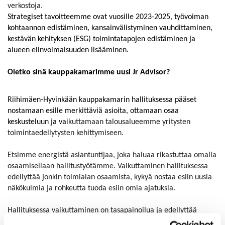
verkostoja.
Strategiset tavoitteemme ovat vuosille 2023-2025, työvoiman
kohtaannon edistäminen, kansainvälistyminen vauhdittaminen,
kestävän kehityksen (ESG) toimintatapojen edistäminen ja
alueen elinvoimaisuuden lisääminen.
Oletko sinä kauppakamarimme uusi Jr Advisor?
Riihimäen-Hyvinkään kauppakamarin hallituksessa pääset
nostamaan esille merkittäviä asioita, ottamaan osaa
keskusteluun ja va
ikuttamaan talousalueemme yritysten
toimintaedellytysten kehittymiseen.
Etsimme energistä asiantuntijaa, joka haluaa rikastuttaa omalla
osaamisellaan hallitustyötämme. Vaikuttaminen hallituksessa
edellyttää jonkin toimialan osaamista, kykyä nostaa esiin uusia
näkökulmia ja rohkeutta tuoda esiin omia ajatuksia.
Hallituksessa vaikuttaminen on tasapainoilua ja edellyttää
hyvää pelisilmää. Työskentelyssä tarvitaan rohkeutta haastaa