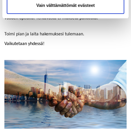
Vain välttämättömät evästeet
Hallituksessamme sinulla on vahva puheoikeus, mutta osaltasi
et ole hallitusvastuussa. Tehtävä on vuoden mittainen, yhden
vuoden optiolla. Tehtävästä ei makseta palkkiota.
Toimi pian ja laita hakemuksesi tulemaan.
Vaikutetaan yhdessä!