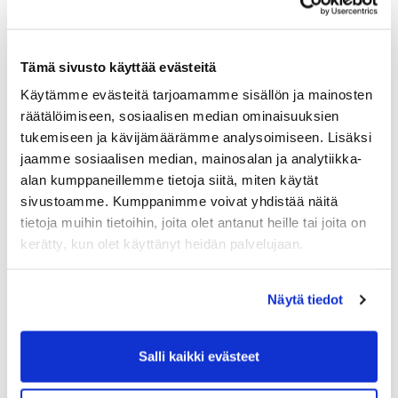
kauppakamariamme kohti toimintaa, joka tuottaa
jäsenistöllemme erinomaisia palveluja ja lisäarvoa. Hallitus on
ääni, jolla on taito toimia kumpaankin suuntaan, niin
Tämä sivusto käyttää evästeitä
operatiiviseen toimintaan kuin jäsenistöllemme.
Käytämme evästeitä tarjoamamme sisällön ja mainosten
Odotamme sinulta:
räätälöimiseen, sosiaalisen median ominaisuuksien
tukemiseen ja kävijämäärämme analysoimiseen. Lisäksi
halua vaikuttaa
jaamme sosiaalisen median, mainosalan ja analytiikka-
kykyä ottaa kantaa
alan kumppaneillemme tietoja siitä, miten käytät
uskallusta tuoda omat ajatukset julki
mahdollisuutta osallistua
sivustoamme. Kumppanimme voivat yhdistää näitä
halua jakaa osaamista yhteiseen tekemiseen
tietoja muihin tietoihin, joita olet antanut heille tai joita on
kerätty, kun olet käyttänyt heidän palvelujaan.
Mikäli kiinnostuit mahdollisuudesta olla edelleen kehittämässä
hienon kauppakamarimme toimintaa, laita meili osoitteeseen
Näytä tiedot
marja.heinimaki@rihykauppakamari.fi
ja kerro, miksi juuri sinä
olisit potentiaalinen kauppakamarimme Jr Advisor.
Arvostan erityisesti esimiehesi palautetta sinusta mahdollisena
Salli kaikki evästeet
hallitusjäsenenä. Halutessasi voit tiedustella aiemmilta samassa
roolissa olleilta heidän kokemuksistaan hallitustyöskentelystä.