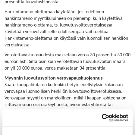
prosenttia luovutushinnasta.
Hankintameno-olettamaa käytetään, jos todellinen
hankintameno myyntikuluineen on pienempi kuin käytettävä
hankintameno-olettama, ts. luovutusvoittoverotuksessa
käytetään verovelvolliselle edullisempaa vaihtoehtoa.
Hankintameno-olettama on käytössä vain luonnollisen henkilön
verotuksessa.
Verotettavasta osuudesta maksetaan veroa 30 prosenttia 30 000
euroon asti. Siltä osin kuin verotettavan luovutusvoiton määrä
on yli 30 000 euroa, veroa maksetaan 34 prosenttia.
Myynnin luovutusvoiton verovapaushuojennus
Saatu kauppahinta on kuitenkin tietyin edellytyksin kokonaan
verovapaa luonnollisen henkilön luovutusvoittoverotuksessa.
Verovapaa myynti on mahdollinen, mikäli kaupan kohteena on
riittävän suuri osa osakeyhtiöstä, avoimesta yhtiöstä tai
kommandiittiyhtiöstä. Ammatin- ja liikkeenharjoittajan
yritysomaisuuden myyntiin tätä huojennussääntöä ei
sovelleta.
Kaupasta saatu voitto on verovapaa, kun