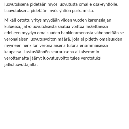
luovutuksena pidetään myös luovutusta omalle osakeyhtiölle.
Luovutuksena pidetään myös yhtiön purkamista.
Mikäli ostettu yritys myydään viiden vuoden karenssiajan
kuluessa, jatkoluovutuksesta saatua voittoa laskettaessa
edelleen myydyn omaisuuden hankintamenosta vähennetään se
veronalaisen luovutusvoiton määrä, jota ei pidetty omaisuuden
myyneen henkilön veronalaisena tulona ensimmäisessä
kaupassa. Laskusäännön seurauksena aikaisemmin
verottamatta jäänyt luovutusvoitto tulee verotetuksi
jatkoluovuttajalla.