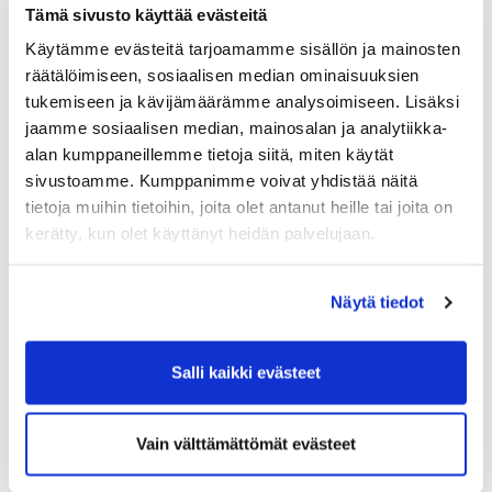
Tämä sivusto käyttää evästeitä
verovelvollinen luovuttaa avoimen tai kommandiittiyhtiön
Käytämme evästeitä tarjoamamme sisällön ja mainosten
osuuden tai sellaisen yhteisön osakkeita tai osuuksia, jotka
räätälöimiseen, sosiaalisen median ominaisuuksien
oikeuttavat vähintään 10 prosentin omistusosuuteen
tukemiseen ja kävijämäärämme analysoimiseen. Lisäksi
mainitussa yhtiössä,
jaamme sosiaalisen median, mainosalan ja analytiikka-
saajana on joko yksin tai yhdessä puolisonsa kanssa hänen
alan kumppaneillemme tietoja siitä, miten käytät
lapsensa tai tämän rintaperillinen taikka hänen sisarensa,
sivustoamme. Kumppanimme voivat yhdistää näitä
veljensä, sisarpuolensa tai velipuolensa ja
tietoja muihin tietoihin, joita olet antanut heille tai joita on
omaisuus on ollut yhteensä yli 10 vuotta luovuttajan tai
kerätty, kun olet käyttänyt heidän palvelujaan.
hänen ja sellaisen henkilön omistuksessa, jolta hän on
saanut sen vastikkeettomasti.
Näytä tiedot
Mikäli yksikin edellytyksistä jää toteutumatta, luovutusvoitto on
veronalaista.
Salli kaikki evästeet
Vähintään 10 prosentin omistusosuus
Jos sukupolvenvaihdoksessa myydään muun yhteisön kuin
avoimen tai kommandiittiyhtiön osuus, kaupan kohteena tulee
Vain välttämättömät evästeet
olla vähintään 10 prosentin osuus yhtiön varallisuuteen.
Esimerkiksi osakeyhtiössä ratkaisevaa on osakkeiden tuottama