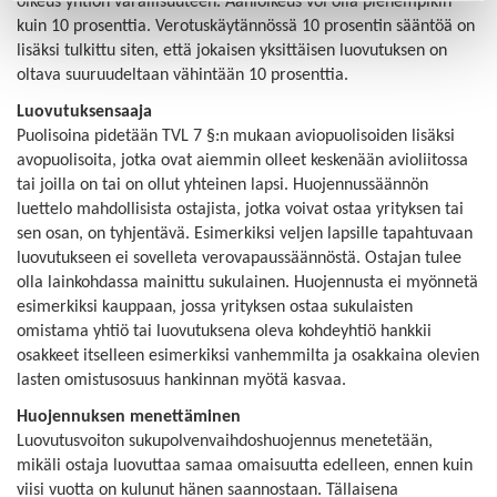
oikeus yhtiön varallisuuteen. Äänioikeus voi olla pienempikin
kuin 10 prosenttia. Verotuskäytännössä 10 prosentin sääntöä on
lisäksi tulkittu siten, että jokaisen yksittäisen luovutuksen on
oltava suuruudeltaan vähintään 10 prosenttia.
Luovutuksensaaja
Puolisoina pidetään TVL 7 §:n mukaan aviopuolisoiden lisäksi
avopuolisoita, jotka ovat aiemmin olleet keskenään avioliitossa
tai joilla on tai on ollut yhteinen lapsi. Huojennussäännön
luettelo mahdollisista ostajista, jotka voivat ostaa yrityksen tai
sen osan, on tyhjentävä. Esimerkiksi veljen lapsille tapahtuvaan
luovutukseen ei sovelleta verovapaussäännöstä. Ostajan tulee
olla lainkohdassa mainittu sukulainen. Huojennusta ei myönnetä
esimerkiksi kauppaan, jossa yrityksen ostaa sukulaisten
omistama yhtiö tai luovutuksena oleva kohdeyhtiö hankkii
osakkeet itselleen esimerkiksi vanhemmilta ja osakkaina olevien
lasten omistusosuus hankinnan myötä kasvaa.
Huojennuksen menettäminen
Luovutusvoiton sukupolvenvaihdoshuojennus menetetään,
mikäli ostaja luovuttaa samaa omaisuutta edelleen, ennen kuin
viisi vuotta on kulunut hänen saannostaan. Tällaisena