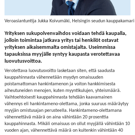
Veroasiantuntija Jukka Koivumäki, Helsingin seudun kauppakamari
Yrityksen sukupolvenvaihdos voidaan tehdä kaupalla,
jolloin toimintaa jatkava yritys tai henkilöt ostavat
yrityksen aikaisemmalta omistajalta. Useimmissa
tapauksissa myyjälle syntyy kaupasta verotettavaa
luovutusvoittoa.
Verotettava luovutusvoitto lasketaan siten, että saadusta
kauppahinnasta vähennetään myydyn omaisuuden
poistamattoman hankintamenon ja voiton hankkimisesta
aiheutuneiden menojen, kuten myyntikulujen, yhteismäärä.
Vaihtoehtoisesti kauppahinnasta tehdään kaavamainen
vähennys eli hankintameno-olettama, jonka suuruus määräytyy
myyjän omistusajan perusteella. Hankintameno-olettamana
vähennettävä määrä on aina vähintään 20 prosenttia
kauppahinnasta. Mikäli omaisuus on ollut myyjällä vähintään 10
vuoden ajan, vähennettävä määrä on kuitenkin vähintään 40