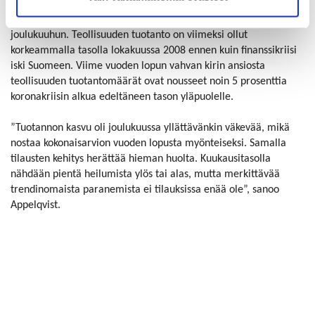
Tuotantomäärissä kasvua mitattiin 3,1 prosenttia suhteessa
marraskuuhun ja 11,5 prosenttia suhteessa edellisen vuoden
joulukuuhun. Teollisuuden tuotanto on viimeksi ollut
korkeammalla tasolla lokakuussa 2008 ennen kuin finanssikriisi
iski Suomeen. Viime vuoden lopun vahvan kirin ansiosta
teollisuuden tuotantomäärät ovat nousseet noin 5 prosenttia
koronakriisin alkua edeltäneen tason yläpuolelle.
”Tuotannon kasvu oli joulukuussa yllättävänkin väkevää, mikä
nostaa kokonaisarvion vuoden lopusta myönteiseksi. Samalla
tilausten kehitys herättää hieman huolta. Kuukausitasolla
nähdään pientä heilumista ylös tai alas, mutta merkittävää
trendinomaista paranemista ei tilauksissa enää ole”, sanoo
Appelqvist.