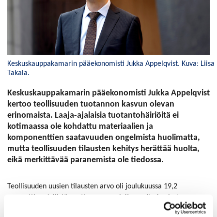
Keskuskauppakamarin pääekonomisti Jukka Appelqvist. Kuva: Liisa
Takala.
Keskuskauppakamarin pääekonomisti Jukka Appelqvist
kertoo teollisuuden tuotannon kasvun olevan
erinomaista. Laaja-ajalaisia tuotantohäiriöitä ei
kotimaassa ole kohdattu materiaalien ja
komponenttien saatavuuden ongelmista huolimatta,
mutta teollisuuden tilausten kehitys herättää huolta,
eikä merkittävää paranemista ole tiedossa.
Teollisuuden uusien tilausten arvo oli joulukuussa 19,2
prosenttia edellistä vuotta suurempi. Komealta kuulostava
lukema kertoo hintojen noususta, sillä teollisuuden