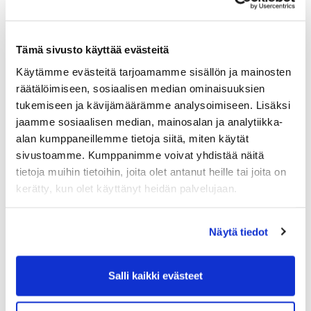
Kauppakamareiden talouskatsaus 3/2025 on
Tämä sivusto käyttää evästeitä
luettavissa.
Käytämme evästeitä tarjoamamme sisällön ja mainosten
räätälöimiseen, sosiaalisen median ominaisuuksien
Yritysten arviot suhdannetilanteesta ovat synkistyneet
kauppamarien tuoreessa talouskyselyssä verrattuna kevääseen.
tukemiseen ja kävijämäärämme analysoimiseen. Lisäksi
Muutokset eivät ole valtavia, mutta heikentyminen koskee laaja-
jaamme sosiaalisen median, mainosalan ja analytiikka-
alaisesti vastauksia niin liikevaihdon, tilauskantojen, viennin kuin
alan kumppaneillemme tietoja siitä, miten käytät
henkilöstömäärienkin osalta. Omalla toimialalla vallitsevia
sivustoamme. Kumppanimme voivat yhdistää näitä
yleistunnelmia luonnehditaan pessimistisesti. Yrityksissä riittää
tietoja muihin tietoihin, joita olet antanut heille tai joita on
silti uskoa siihen, että pidemmällä aikavälillä suhdanne on
kerätty, kun olet käyttänyt heidän palvelujaan.
kirkastumassa. Ensi vuodesta ennakoidaan tuntuvasti kuluvaa
vuotta parempaa.
Näytä tiedot
Lue talouskatsaus
Salli kaikki evästeet