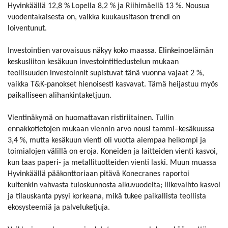
Hyvinkäällä 12,8 % Lopella 8,2 % ja Riihimäellä 13 %. Nousua
vuodentakaisesta on, vaikka kuukausitason trendi on
loiventunut.
Investointien varovaisuus näkyy koko maassa. Elinkeinoelämän
keskusliiton kesäkuun investointitiedustelun mukaan
teollisuuden investoinnit supistuvat tänä vuonna vajaat 2 %,
vaikka T&K-panokset hienoisesti kasvavat. Tämä heijastuu myös
paikalliseen alihankintaketjuun.
Vientinäkymä on huomattavan ristiriitainen. Tullin
ennakkotietojen mukaan viennin arvo nousi tammi–kesäkuussa
3,4 %, mutta kesäkuun vienti oli vuotta aiempaa heikompi ja
toimialojen välillä on eroja. Koneiden ja laitteiden vienti kasvoi,
kun taas paperi- ja metallituotteiden vienti laski. Muun muassa
Hyvinkäällä pääkonttoriaan pitävä Konecranes raportoi
kuitenkin vahvasta tuloskunnosta alkuvuodelta; liikevaihto kasvoi
ja tilauskanta pysyi korkeana, mikä tukee paikallista teollista
ekosysteemiä ja palveluketjuja.