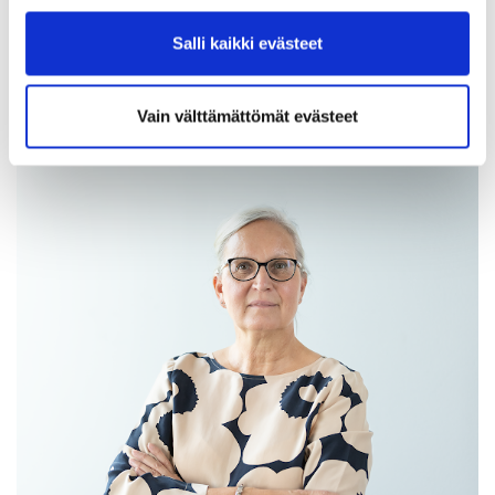
Suomen Pankin mukaan maamme BKT säilyi vuoden 2025
Salli kaikki evästeet
ensimmäisen puoliskon ajan samalla tasolla kuin vuoden 2024
viimeisellä vuosineljänneksellä. Globaali epävarmuus haastaa
edelleen Suomen taloutta ja lyhyen aikavälin ennusteet
Vain välttämättömät evästeet
ennakoivat hidasta talouskasvua.