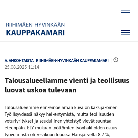
Naviga
Naviga
|
AJANKOHTAISTA
RIIHIMÄEN-HYVINKÄÄN KAUPPAKAMARI
25.08.2025 11:14
Talousalueellamme vienti ja teollisuus
luovat uskoa tulevaan
Talousalueemme elinkeinoelämän kuva on kaksijakoinen.
Työllisyydessä näkyy heikentymistä, mutta teollisuuden
veturiyritykset ja seudullinen yhteistyö vievät suuntaa
eteenpäin. ELY mukaan työttömien työnhakijoiden osuus
työvoimasta oli kesäkuun lopussa Hausjärvellä 8,7 %,