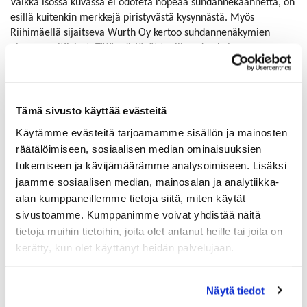
Vaikka isossa kuvassa ei odoteta nopeaa suhdannekäännettä, on
esillä kuitenkin merkkejä piristyvästä kysynnästä. Myös
Riihimäellä sijaitseva Wurth Oy kertoo suhdannenäkymien
olevan positiiviset. Tätä edistävät teollisuuden kuin
rakentamisen toimialojen piristyvä toimeliaisuutta alkuvuoteen
nähden.
Yritysdynamiikassa on sekä alkavia että kaatuvia yhtiöitä.
Tämä sivusto käyttää evästeitä
Tilastokeskus tiedottaa koko maassa olleen konkurssien
Käytämme evästeitä tarjoamamme sisällön ja mainosten
vireillepanoja enemmän kuin vuosi sitten, toukokuussa määrä
räätälöimiseen, sosiaalisen median ominaisuuksien
oli 366 ja kesäkuussa 305 konkurssia. Kustannuspaineet ja
tukemiseen ja kävijämäärämme analysoimiseen. Lisäksi
heikentynyt kysyntä ovat vieneet etenkin palvelu- ja
jaamme sosiaalisen median, mainosalan ja analytiikka-
rakennusalan toimijoita vaikeuksiin.
alan kumppaneillemme tietoja siitä, miten käytät
Vaikutukset näkyvät myös paikallisesti. Tilastokeskuksen mukaan
sivustoamme. Kumppanimme voivat yhdistää näitä
vuonna 2025 käynnistettyjä konkursseja on ollut Hausjärvellä 1,
tietoja muihin tietoihin, joita olet antanut heille tai joita on
Hyvinkäällä 12, Lopella 9 ja Riihimäellä 14. Vastaavasti PRH:n
kerätty, kun olet käyttänyt heidän palvelujaan.
mukaan uusia yrityksiä on rekisteröity vuonna 2025 heinäkuun
loppuun mennessä Hausjärvellä 28, Hyvinkäällä 151, Lopella 21
ja Riihimäellä 85.
Näytä tiedot