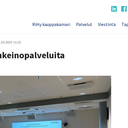
RiHy kauppakamari
Palvelut
Viestintä
Tap
.03.2025 11:22
nkeinopalveluita