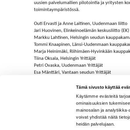
uusien palvelumallien pilotointia ja yritysten 
toimintaympäristössä.
Outi Ervasti ja Anne Laitinen, Uudenmaan liitto
Jari Huovinen, Elinkeinoelämän keskusliitto (EK)
Markku Lahtinen, Helsingin seudun kauppakam
Tommi Knaapinen, Länsi-Uudenmaan kauppaka
Marja Heinimäki, Riihimäen-Hyvinkään kauppa
Tiina Oksala, Helsingin Yrittäjät
Petri Ovaska, Uudenmaan Yrittäjät
Esa Mänttäri, Vantaan seudun Yrittäjät
Esa Kinnunen, Espoon seudun Yrittäjät
Tämä sivusto käyttää eväs
Käytämme evästeitä tarjoa
ominaisuuksien tukemisee
mainosalan ja analytiikka
voivat yhdistää näitä tietoja
heidän palvelujaan.