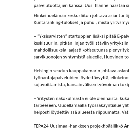
palvelutuottajien kanssa. Uusi tilanne haastaa s
Elinkeinoelämän keskusliiton johtava asiantunti
Kuntaranking-tulokset ja puhui, mistä yritysm
– “Yksisarvisten” startuppien lisäksi pitää E-pa
keskisuuriin, pitkän linjan työllistäviin yrityks
mahdollisuuksia laajasti kotiseutunsa pienyrityk
sarvikuonojen syntymistä alueelle, Huovinen tot
Helsingin seudun kauppakamarin johtava asian
työnantajapalveluiden löydettävyyttä, elinkeino
sujuvoittamista, kansainvälisen työvoiman tukip
– Yritysten näkökulmasta ei ole olennaista, kuka
tarpeeseen. Uudellamaalla työssäkäyntialue ylittä
helposti löydettävissä alueesta riippumatta, Vat
TEPA24 Uusimaa -hankkeen projektipäällikkö
An