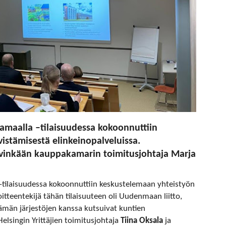
lamaalla –tilaisuudessa kokoonnuttiin
istämisestä elinkeinopalveluissa.
yvinkään kauppakamarin toimitusjohtaja Marja
 –tilaisuudessa kokoonnuttiin keskustelemaan yhteistyön
oitteentekijä tähän tilaisuuteen oli Uudenmaan liitto,
ämän järjestöjen kanssa kutsuivat kuntien
Helsingin Yrittäjien toimitusjohtaja
Tiina Oksala
ja