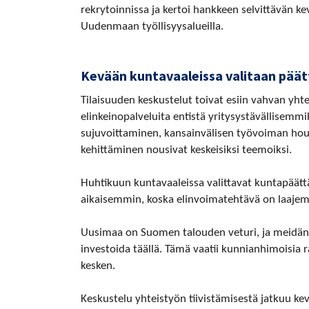
rekrytoinnissa ja kertoi hankkeen selvittävän ke
Uudenmaan työllisyysalueilla.
Kevään kuntavaaleissa valitaan pää
Tilaisuuden keskustelut toivat esiin vahvan yht
elinkeinopalveluita entistä yritysystävällisemmik
sujuvoittaminen, kansainvälisen työvoiman hou
kehittäminen nousivat keskeisiksi teemoiksi.
Huhtikuun kuntavaaleissa valittavat kuntapäätt
aikaisemmin, koska elinvoimatehtävä on laajem
Uusimaa on Suomen talouden veturi, ja meidän on
investoida täällä. Tämä vaatii kunnianhimoisia 
kesken.
Keskustelu yhteistyön tiivistämisestä jatkuu ke