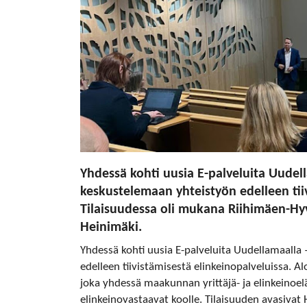
Yhdessä kohti uusia E-palveluita Uudel
keskustelemaan yhteistyön edelleen tiiv
Tilaisuudessa oli mukana Riihimäen-H
Heinimäki.
Yhdessä kohti uusia E-palveluita Uudellamaalla
edelleen tiivistämisestä elinkeinopalveluissa. Al
joka yhdessä maakunnan yrittäjä- ja elinkeinoel
elinkeinovastaavat koolle. Tilaisuuden avasivat 