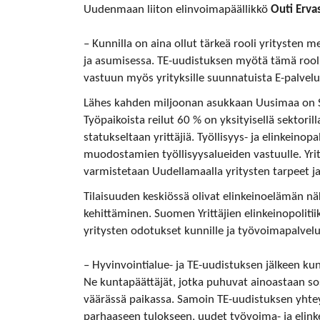
Uudenmaan liiton elinvoimapäällikkö
Outi Ervas
– Kunnilla on aina ollut tärkeä rooli yritysten
ja asumisessa. TE-uudistuksen myötä tämä rool
vastuun myös yrityksille suunnatuista E-palvelui
Lähes kahden miljoonan asukkaan Uusimaa on S
Työpaikoista reilut 60 % on yksityisellä sektor
statukseltaan yrittäjiä. Työllisyys- ja elinkeinop
muodostamien työllisyysalueiden vastuulle. Yrity
varmistetaan Uudellamaalla yritysten tarpeet j
Tilaisuuden keskiössä olivat elinkeinoelämän nä
kehittäminen. Suomen Yrittäjien elinkeinopoliti
yritysten odotukset kunnille ja työvoimapalvelui
– Hyvinvointialue- ja TE-uudistuksen jälkeen kun
Ne kuntapäättäjät, jotka puhuvat ainoastaan so
väärässä paikassa. Samoin TE-uudistuksen yhtey
parhaaseen tulokseen, uudet työvoima- ja elink