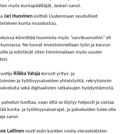
iten myös kuntapäättäjät, Jaskari sanoi.
ja
Jari Huovinen
esitteli Uudenmaan seudulliset
yönteinen kunta muodostuu.
lveluissa kiinnittää huomiota myös ”sarvikuonoihin” eli
iin kunnassa. Ne luovat investoinneillaan työn ja kasvun
sille ja edistävät siten toiminnallaan myös uusien
esi.
tuntija
Riikka Vataja
korosti yritys- ja
toimien ja työllisyysalueiden yhteistyötä, rekrytoinnin
alveluita sekä digitaalisten ratkaisujen hyödyntämistä.
 palvelun tuottaa, vaan että se löytyy helposti ja vastaa
ä kunta- ja työllisyysaluerajat, ja palveluiden tulee olla
aja sanoi.
ne Laitinen
nosti esiin kuntien roolia vieraskielisten