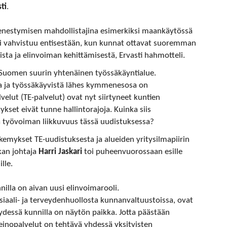
ti
.
 menestymisen mahdollistajina esimerkiksi maankäytössä
i vahvistuu entisestään, kun kunnat ottavat suoremman
sta ja elinvoiman kehittämisestä, Ervasti hahmotteli.
uomen suurin yhtenäinen työssäkäyntialue.
illa ja työssäkäyvistä lähes kymmenesosa on
alvelut (TE-palvelut) ovat nyt siirtyneet kuntien
kset eivät tunne hallintorajoja. Kuinka siis
a työvoiman liikkuvuus tässä uudistuksessa?
kemykset TE-uudistuksesta ja alueiden yritysilmapiirin
ikan johtaja
Harri Jaskari
toi puheenvuorossaan esille
lle.
nilla on aivan uusi elinvoimarooli.
siaali- ja terveydenhuollosta kunnanvaltuustoissa, ovat
dessä kunnilla on näytön paikka. Jotta päästään
einopalvelut on tehtävä yhdessä yksityisten