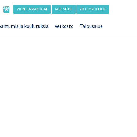
VIENTIASIAKIRJAT
JÄSENEKSI
YHTEYSTIEDOT
ahtumia ja koulutuksia
Verkosto
Talousalue