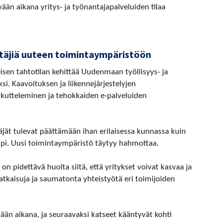
vään aikana yritys- ja työnantajapalveluiden tilaa
ttäjiä uuteen toimintaympäristöön
eisen tahtotilan kehittää Uudenmaan työllisyys- ja
si. Kaavoituksen ja liikennejärjestelyjen
kutteleminen ja tehokkaiden e-palveluiden
äjät tulevat päättämään ihan erilaisessa kunnassa kuin
pi. Uusi toimintaympäristö täytyy hahmottaa.
 pidettävä huolta siitä, että yritykset voivat kasvaa ja
ratkaisuja ja saumatonta yhteistyötä eri toimijoiden
vään aikana, ja seuraavaksi katseet kääntyvät kohti