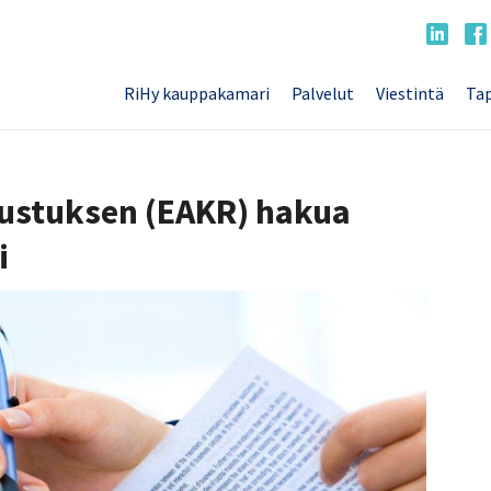
RiHy kauppakamari
Palvelut
Viestintä
Tap
vustuksen (EAKR) hakua
i