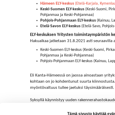
Hämeen ELY-keskus
(Etelä-Karjala, Kymenla
Keski-Suomen ELY-keskus
(Keski-Suomi, Pir
Pohjanmaa ja Keski-Pohjanmaa)
Pohjois-Pohjanmaan ELY-keskus
(Kainuu, La
Etelä-Savon ELY-keskus
(Etelä-Savo, Pohjois-
ELY-keskuksen Yritysten toimintaympäristön ke
Hakuaikaa jatketaan 31.8.2021 asti seuraavilla a
Keski-Suomen ELY-keskus (Keski-Suomi, Pirk
Pohjanmaa ja Keski-Pohjanmaa)
Pohjois-Pohjanmaan ELY-keskus (Kainuu, Lap
Eli Kanta-Hämeessä on jaossa ainoastaan yrityk
kohtaan on jo kohdentunut suurta kiinnostusta. 
myöntövaltuus tullee jaetuksi täysimääräisesti.
Syksyllä käynnistyy uuden rakennerahastokaude
hakuohjeineen, joista tiedotetaan heti kun mahd
Tämä sivusto käyttää eväs