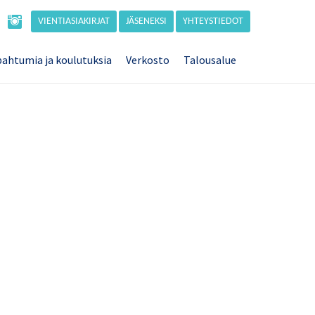
VIENTIASIAKIRJAT
JÄSENEKSI
YHTEYSTIEDOT
ahtumia ja koulutuksia
Verkosto
Talousalue