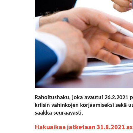
Rahoitushaku, joka avautui 26.2.2021 p
kriisin vahinkojen korjaamiseksi sekä 
saakka seuraavasti.
Hakuaikaa jatketaan 31.8.2021 asti