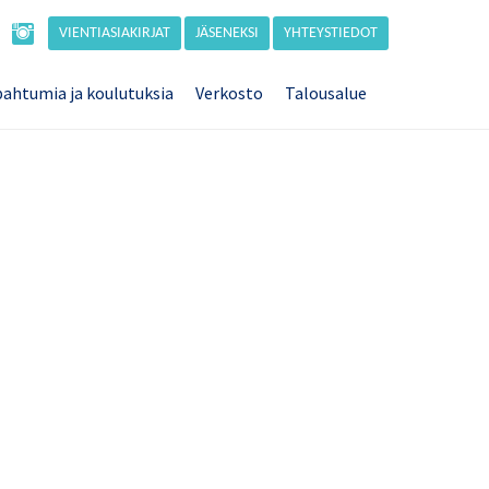
VIENTIASIAKIRJAT
JÄSENEKSI
YHTEYSTIEDOT
ahtumia ja koulutuksia
Verkosto
Talousalue