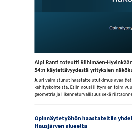
Alpi Ranti toteutti Riihimäen-Hyvinkä
54:n käytettävyydestä yrityksien näkök
Juuri valmistunut haastattelututkimus avaa tiet
kehityskohteista. Esiin nousi liittymien toimiv
geometria ja liikenneturvallisuus sekä riistaon
Opinnäytetyöhön haastateltiin yhdek
Hausjärven alueelta