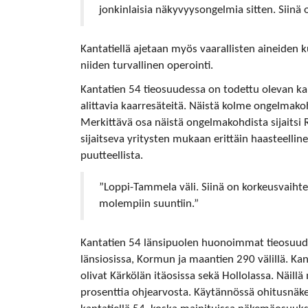
jonkinlaisia näkyvyysongelmia sitten. Siinä 
Kantatiellä ajetaan myös vaarallisten aineiden ku
niiden turvallinen operointi.
Kantatien 54 tieosuudessa on todettu olevan k
alittavia kaarresäteitä. Näistä kolme ongelmakoht
Merkittävä osa näistä ongelmakohdista sijaitsi 
sijaitseva yritysten mukaan erittäin haasteell
puutteellista.
”Loppi-Tammela väli. Siinä on korkeusvaihtel
molempiin suuntiin.”
Kantatien 54 länsipuolen huonoimmat tieosuu
länsiosissa, Kormun ja maantien 290 välillä. K
olivat Kärkölän itäosissa sekä Hollolassa. Näillä
prosenttia ohjearvosta. Käytännössä ohitusnäk