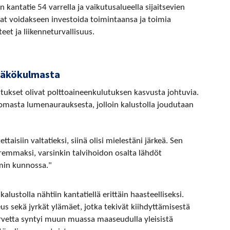
n kantatie 54 varrella ja vaikutusalueella sijaitsevien
sevat voidakseen investoida toimintaansa ja toimia
eet ja liikenneturvallisuus.
 näkökulmasta
ukset olivat polttoaineenkulutuksen kasvusta johtuvia.
omasta lumenaurauksesta, jolloin kalustolla joudutaan
taisiin valtatieksi, siinä olisi mielestäni järkeä. Sen
remmaksi, varsinkin talvihoidon osalta lähdöt
min kunnossa."
alustolla nähtiin kantatiellä erittäin haasteelliseksi.
eus sekä jyrkät ylämäet, jotka tekivät kiihdyttämisestä
rvetta syntyi muun muassa maaseudulla yleisistä