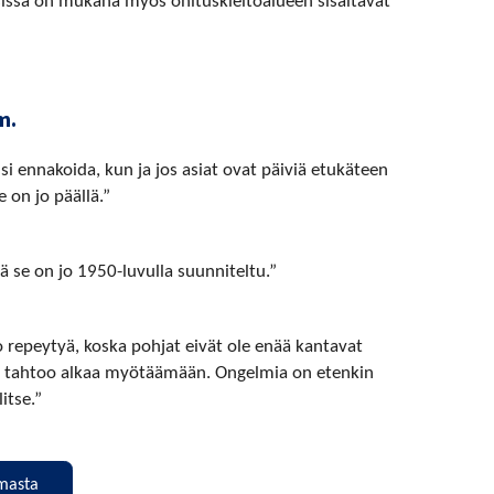
sissa on mukana myös ohituskieltoalueen sisältävät
m.
oisi ennakoida, kun ja jos asiat ovat päiviä etukäteen
 on jo päällä.”
ä se on jo 1950-luvulla suunniteltu.”
oo repeytyä, koska pohjat eivät ole enää kantavat
ta tahtoo alkaa myötäämään. Ongelmia on etenkin
itse.”
lmasta