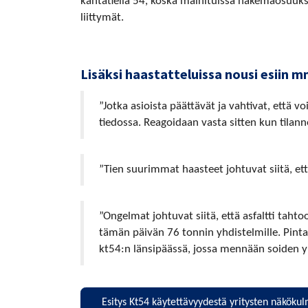
kantatiellä 54, koska mainituissa näkemäosuuk
liittymät.
Lisäksi haastatteluissa nousi esiin m
”Jotka asioista päättävät ja vahtivat, että v
tiedossa. Reagoidaan vasta sitten kun tilanne
”Tien suurimmat haasteet johtuvat siitä, ett
”Ongelmat johtuvat siitä, että asfaltti taht
tämän päivän 76 tonnin yhdistelmille. Pin
kt54:n länsipäässä, jossa mennään soiden yl
Esitys Kt54 käytettävyydestä yritysten näköku