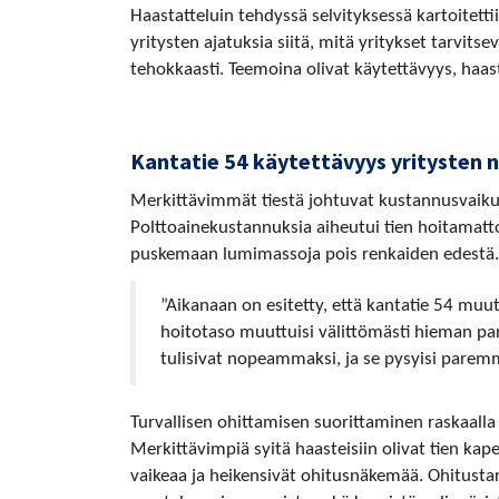
Haastatteluin tehdyssä selvityksessä kartoitettii
yritysten ajatuksia siitä, mitä yritykset tarvit
tehokkaasti. Teemoina olivat käytettävyys, haast
Kantatie 54 käytettävyys yritysten
Merkittävimmät tiestä johtuvat kustannusvaikut
Polttoainekustannuksia aiheutui tien hoitamatt
puskemaan lumimassoja pois renkaiden edestä.
”Aikanaan on esitetty, että kantatie 54 muutet
hoitotaso muuttuisi välittömästi hieman pa
tulisivat nopeammaksi, ja se pysyisi parem
Turvallisen ohittamisen suorittaminen raskaalla k
Merkittävimpiä syitä haasteisiin olivat tien kap
vaikeaa ja heikensivät ohitusnäkemää. Ohitusta