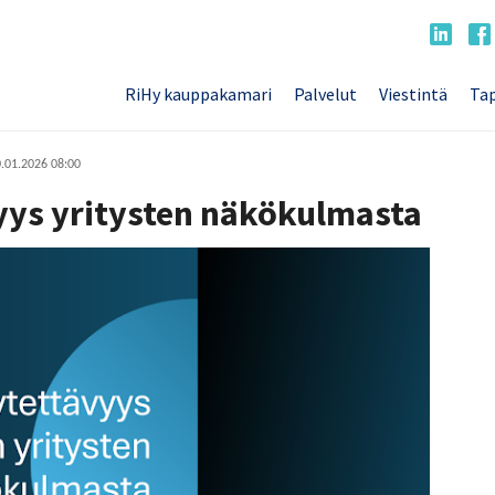
RiHy kauppakamari
Palvelut
Viestintä
Tap
.01.2026 08:00
yys yritysten näkökulmasta