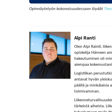
Opinnäytetyön kokonaisuudessaan löydät
Thes
Alpi Ranti
Olen Alpi Rainti, liik
opiskelija Hämeen amm
hakeutuminen oli minu
aiempaa kokemustani j
Logistiikan perustutki
antavat hyvän yleisku
päällä ja minkälaisia a
toimivamman.
Liikenneturvallisuude
tärkeistä aiheista. Li