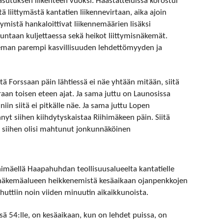
sutuksen liikenteen vuoksi. Haastatteluissa korostui
tä liittymästä kantatien liikennevirtaan, aika ajoin
tymistä hankaloittivat liikennemäärien lisäksi
taan kuljettaessa sekä heikot liittymisnäkemät.
ieman parempi kasvillisuuden lehdettömyyden ja
iitä Forssaan päin lähtiessä ei näe yhtään mitään, siitä
raan toisen eteen ajat. Ja sama juttu on Launosissa
 niin siitä ei pitkälle näe. Ja sama juttu Lopen
nyt siihen kiihdytyskaistaa Riihimäkeen päin. Siitä
ä siihen olisi mahtunut jonkunnäköinen
ihimäellä Haapahuhdan teollisuusalueelta kantatielle
yös näkemäalueen heikkenemistä kesäaikaan ojanpenkkojen
huttiin noin viiden minuutin aikaikkunoista.
ssä 54:lle, on kesäaikaan, kun on lehdet puissa, on