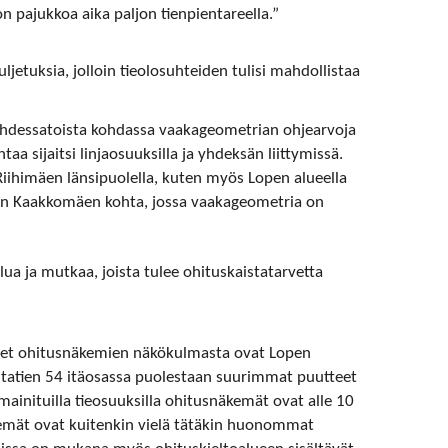
on pajukkoa aika paljon tienpientareella.”
ljetuksia, jolloin tieolosuhteiden tulisi mahdollistaa
ahdessatoista kohdassa vaakageometrian ohjearvoja
aa sijaitsi linjaosuuksilla ja yhdeksän liittymissä.
Riihimäen länsipuolella, kuten myös Lopen alueella
inen Kaakkomäen kohta, jossa vaakageometria on
ua ja mutkaa, joista tulee ohituskaistatarvetta
det ohitusnäkemien näkökulmasta ovat Lopen
antatien 54 itäosassa puolestaan suurimmat puutteet
 mainituilla tieosuuksilla ohitusnäkemät ovat alle 10
emät ovat kuitenkin vielä tätäkin huonommat