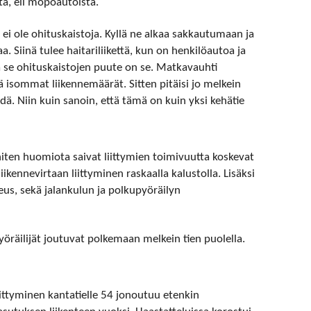
tä, eli mopoautoista.
ei ole ohituskaistoja. Kyllä ne alkaa sakkautumaan ja
a. Siinä tulee haitariliikettä, kun on henkilöautoa ja
lä se ohituskaistojen puute on se. Matkavauhti
ielä isommat liikennemäärät. Sitten pitäisi jo melkein
hdä. Niin kuin sanoin, että tämä on kuin yksi kehätie
eniten huomiota saivat liittymien toimivuutta koskevat
ikennevirtaan liittyminen raskaalla kalustolla. Lisäksi
eus, sekä jalankulun ja polkupyöräilyn
pyöräilijät joutuvat polkemaan melkein tien puolella.
iittyminen kantatielle 54 jonoutuu etenkin