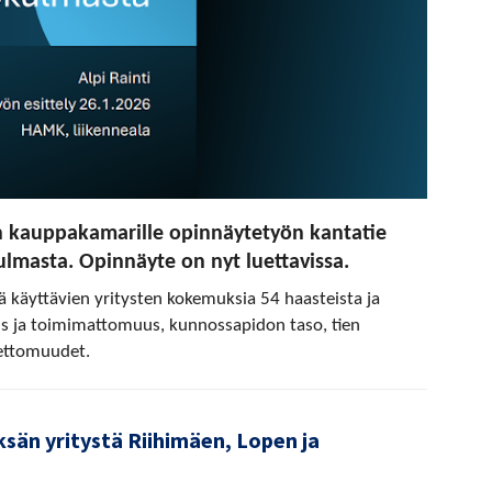
än kauppakamarille opinnäytetyön kantatie
ulmasta. Opinnäyte on nyt luettavissa.
ä käyttävien yritysten kokemuksia 54 haasteista ja
uus ja toimimattomuus, kunnossapidon taso, tien
nettomuudet.
sän yritystä Riihimäen, Lopen ja