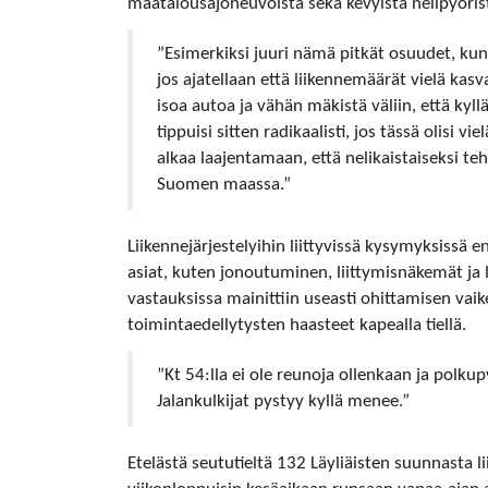
maatalousajoneuvoista sekä kevyistä nelipyöris
”Esimerkiksi juuri nämä pitkät osuudet, kun 
jos ajatellaan että liikennemäärät vielä kasva
isoa autoa ja vähän mäkistä väliin, että kyl
tippuisi sitten radikaalisti, jos tässä olisi v
alkaa laajentamaan, että nelikaistaiseksi te
Suomen maassa.”
Liikennejärjestelyihin liittyvissä kysymyksissä 
asiat, kuten jonoutuminen, liittymisnäkemät ja li
vastauksissa mainittiin useasti ohittamisen vaik
toimintaedellytysten haasteet kapealla tiellä.
”Kt 54:lla ei ole reunoja ollenkaan ja polku
Jalankulkijat pystyy kyllä menee.”
Etelästä seututieltä 132 Läyliäisten suunnasta l