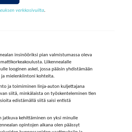
euksen verkkosivuilta
.
ennealan insinööriksi pian valmistumassa oleva
attikorkeakoulusta. Liikennealalle
lle looginen askel, jossa pääsin yhdistämään
a mielenkiintoni kohteita.
nto ja toimiminen linja-auton kuljettajana
van siitä, minkälaista on työskenteleminen tien
sioita edistämällä siitä saisi entistä
n jatkuva kehittäminen on yksi minulle
ikennealan opintojen aikana olen päässyt