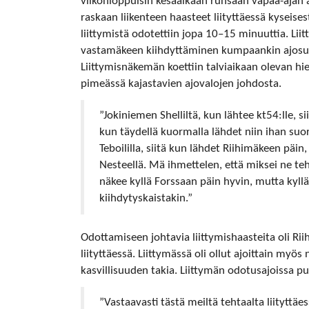
viikonloppuisin kesäaikaan runsaan vapaa-ajan a
raskaan liikenteen haasteet liityttäessä kyseises
liittymistä odotettiin jopa 10–15 minuuttia. Liit
vastamäkeen kiihdyttäminen kumpaankin ajosuun
Liittymisnäkemän koettiin talviaikaan olevan h
pimeässä kajastavien ajovalojen johdosta.
”Jokiniemen Shelliltä, kun lähtee kt54:lle, s
kun täydellä kuormalla lähdet niin ihan suo
Teboililla, siitä kun lähdet Riihimäkeen päin,
Nesteellä. Mä ihmettelen, että miksei ne teh
näkee kyllä Forssaan päin hyvin, mutta kyll
kiihdytyskaistakin.”
Odottamiseen johtavia liittymishaasteita oli Ri
liityttäessä. Liittymässä oli ollut ajoittain m
kasvillisuuden takia. Liittymän odotusajoissa pu
”Vastaavasti tästä meiltä tehtaalta liityttäe