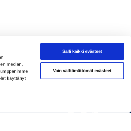
Salli kaikki evästeet
an
sen median,
Vain välttämättömät evästeet
. Kumppanimme
olet käyttänyt
Seuraa meitä somessa