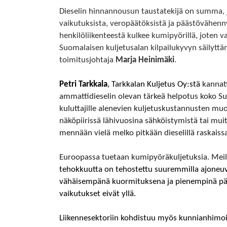
Dieselin hinnannousun taustatekijä on summa
vaikutuksista, veropäätöksistä ja päästövähenn
henkilöliikenteestä kulkee kumipyörillä, joten 
Suomalaisen kuljetusalan kilpailukyvyn säilyt
toimitusjohtaja
Marja Heinimäki
.
Petri Tarkkala
, Tarkkalan Kuljetus Oy:stä
kannat
ammattidieselin olevan tärkeä helpotus koko Su
kuluttajille alenevien kuljetuskustannusten muo
näköpiirissä lähivuosina sähköistymistä tai mu
mennään vielä melko pitkään dieselillä raskaissa
Euroopassa tuetaan kumipyöräkuljetuksia. Meill
tehokkuutta on tehostettu suuremmilla ajoneuvo
vähäisempänä kuormituksena ja pienempinä pääs
vaikutukset eivät yllä.
Liikennesektoriin kohdistuu myös kunnianhimoi