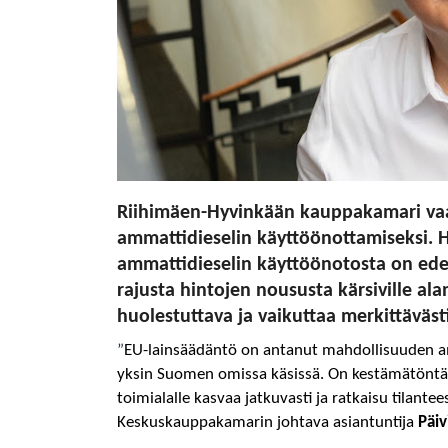
Riihimäen-Hyvinkään kauppakamari vaati
ammattidieselin käyttöönottamiseksi. H
ammattidieselin käyttöönotosta on edel
rajusta hintojen noususta kärsiville alan
huolestuttava ja vaikuttaa merkittäväs
”
EU-lainsäädäntö on antanut mahdollisuuden a
yksin Suomen omissa käsissä. On kestämätöntä, et
toimialalle kasvaa jatkuvasti ja ratkaisu tilant
Keskuskauppakamarin johtava asiantuntija
Päi