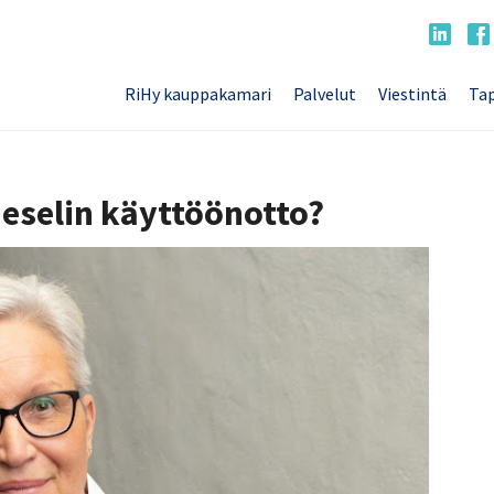
RiHy kauppakamari
Palvelut
Viestintä
Tap
eselin käyttöönotto?