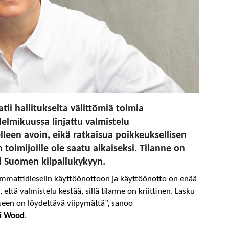
i hallitukselta välittömiä toimia
elmikuussa linjattu valmistelu
leen avoin, eikä ratkaisua poikkeuksellisen
 toimijoille ole saatu aikaiseksi. Tilanne on
ti Suomen kilpailukykyyn.
mmattidieselin käyttöönottoon ja käyttöönotto on enää
tä valmistelu kestää, sillä tilanne on kriittinen. Lasku
eeseen on löydettävä viipymättä”, sanoo
vi Wood
.