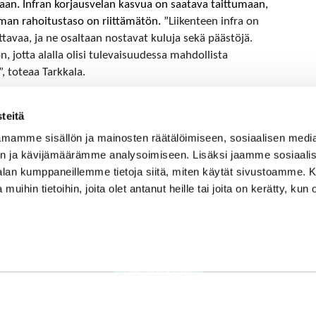
taan. Infran korjausvelan kasvua on saatava taittumaan,
lman rahoitustaso on riittämätön.
”
Liikenteen infra on
tavaa, ja ne osaltaan nostavat kuluja sekä päästöjä.
, jotta alalla olisi tulevaisuudessa mahdollista
, toteaa Tarkkala.
teitä
mamme sisällön ja mainosten räätälöimiseen, sosiaalisen medi
n ja kävijämäärämme analysoimiseen. Lisäksi jaamme sosiaali
-alan kumppaneillemme tietoja siitä, miten käytät sivustoamme
 muihin tietoihin, joita olet antanut heille tai joita on kerätty, kun 
Liity jäseneksi!