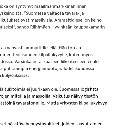
, joka on syntynyt maailmanmarkkinahinnan
yskeinoista. ”Suomessa valtaosa tavara- ja
vaikutukset ovat massiivisia. Ammattidiesel on keino
tämiseksi”, sanoo Riihimäen-Hyvinkään kauppakamarin
taa vahvasti ammattidieseliä. Hän toteaa
omen teollisuuden kilpailukyvylle, kuten myös
dossa. Varsinkaan raskaaseen liikenteeseen ei ole
ita puhtaampia energiamuotoja. Todellisuudessa
 kuljetuksissa.
ä tukitoimia ei juurikaan ole. Suomessa
logistista
jen mitoilla ja massoilla. Vaikutus näkyy tiestön
töinä tavaratonnille. Mutta yritysten kilpailukykyyn
set päästövähennystavoitteet, joiden saavuttamien