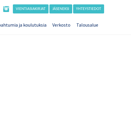
VIENTIASIAKIRJAT
JÄSENEKSI
YHTEYSTIEDOT
ahtumia ja koulutuksia
Verkosto
Talousalue