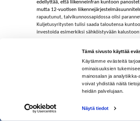
edellyttää, että liikenneinfran kuntoon panoste
mutta 12-vuotisen liikennejärjestelmäsuunnite
rapautunut, talvikunnossapidossa olisi parannet
Kuljetusyritysten tulisi saada taloutensa kuntoon
investoida esimerkiksi sähköistyvään kalustoon”
Marja Heinimäki
Tämä sivusto käyttää eväs
Käytämme evästeitä tarjoa
ominaisuuksien tukemisee
mainosalan ja analytiikka
voivat yhdistää näitä tietoja
heidän palvelujaan.
Näytä tiedot