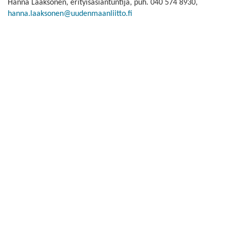
Hanna Laaksonen, erityisasiantuntija, puh. 040 574 8930,
hanna.laaksonen@uudenmaanliitto.fi