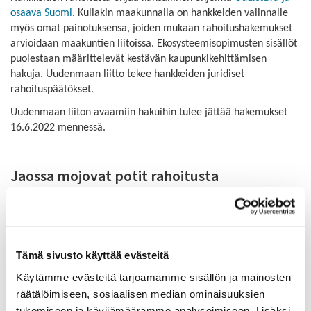
osaava Suomi
. Kullakin maakunnalla on hankkeiden valinnalle
myös omat painotuksensa, joiden mukaan rahoitushakemukset
arvioidaan maakuntien liitoissa. Ekosysteemisopimusten sisällöt
puolestaan määrittelevät kestävän kaupunkikehittämisen
hakuja. Uudenmaan liitto tekee hankkeiden juridiset
rahoituspäätökset.
Uudenmaan liiton avaamiin hakuihin tulee jättää hakemukset
16.6.2022 mennessä.
Jaossa mojovat potit rahoitusta
Kevään haussa viiden maakunnan EAKR-hankkeille myönnetään
enintään 23 miljoonaa euroa.
Maakuntien liittojen rahoitushaussa etsitään hankkeita, jotka
vastaavat Uudistuva ja osaava Suomi -ohjelman
Tämä sivusto käyttää evästeitä
innovaatiovalmiuksien ja hiilineutraaliuden toimintalinjoihin ja
Käytämme evästeitä tarjoamamme sisällön ja mainosten
näiden alla oleviin tarkempiin erityistavoitteisiin, sekä kunkin
räätälöimiseen, sosiaalisen median ominaisuuksien
maakunnan liiton määrittelemiin omiin painotuksiin.
tukemiseen ja kävijämäärämme analysoimiseen. Lisäksi