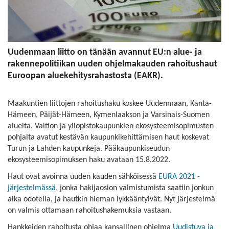
Uudenmaan liitto on tänään avannut EU:n alue- ja
rakennepolitiikan uuden ohjelmakauden rahoitushaut
Euroopan aluekehitysrahastosta (EAKR).
Maakuntien liittojen rahoitushaku koskee Uudenmaan, Kanta-
Hämeen, Päijät-Hämeen, Kymenlaakson ja Varsinais-Suomen
alueita. Valtion ja yliopistokaupunkien ekosysteemisopimusten
pohjalta avatut kestävän kaupunkikehittämisen haut koskevat
Turun ja Lahden kaupunkeja. Pääkaupunkiseudun
ekosysteemisopimuksen haku avataan 15.8.2022.
Haut ovat avoinna uuden kauden sähköisessä
EURA 2021 -
järjestelmässä
, jonka hakijaosion valmistumista saatiin jonkun
aika odotella, ja hautkin hieman lykkääntyivät. Nyt järjestelmä
on valmis ottamaan rahoitushakemuksia vastaan.
Hankkeiden rahoitusta ohjaa kansallinen ohjelma
Uudistuva ja