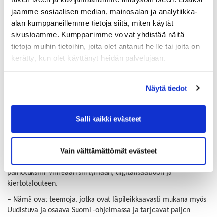
Kestävän kaupunkikehittämisen EAKR-rahoitusta on puolestaan
jaamme sosiaalisen median, mainosalan ja analytiikka-
jaossa
ekosysteemisopimusten
pohjalta yhteensä 8,9 miljoonaa
alan kumppaneillemme tietoja siitä, miten käytät
euroa. Uudistuva ja osaava Suomi -ohjelman lisäksi
sivustoamme. Kumppanimme voivat yhdistää näitä
kaupunkikehittämisen EAKR-rahoitusta ohjaavat
tietoja muihin tietoihin, joita olet antanut heille tai joita on
ekosysteemisopimusten kaupunkikohtaiset sisällöt.
kerätty, kun olet käyttänyt heidän palvelujaan.
Hakujen tarkat sisällöt esitellään hakuilmoituksissa EURA 2021 -
järjestelmässä
Näytä tiedot
Uudellamaalla yrittäjyysaluevuosi nostaa
Salli kaikki evästeet
fokukseen vihreän ja digitaalisen siirtymän
Uudenmaan omat teemat maakuntien liittojen EAKR-haussa
Vain välttämättömät evästeet
pohjautuvat Euroopan alueiden komitean maakunnalle
myöntämän Euroopan yrittäjyysalue 2022 -tunnustuksen
painotuksiin: vihreään siirtymään, digitalisaatioon ja
kiertotalouteen.
– Nämä ovat teemoja, jotka ovat läpileikkaavasti mukana myös
Uudistuva ja osaava Suomi -ohjelmassa ja tarjoavat paljon