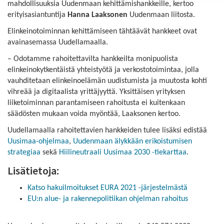
mahdollisuuksia Uudenmaan kehittämishankkeille, kertoo
erityisasiantuntija
Hanna Laaksonen
Uudenmaan liitosta.
Elinkeinotoiminnan kehittämiseen tähtäävät hankkeet ovat
avainasemassa Uudellamaalla.
– Odotamme rahoitettavilta hankkeilta monipuolista
elinkeinokytkentäistä yhteistyötä ja verkostotoimintaa, jolla
vauhditetaan elinkeinoelämän uudistumista ja muutosta kohti
vihreää ja digitaalista yrittäjyyttä. Yksittäisen yrityksen
liiketoiminnan parantamiseen rahoitusta ei kuitenkaan
säädösten mukaan voida myöntää, Laaksonen kertoo.
Uudellamaalla rahoitettavien hankkeiden tulee lisäksi edistää
Uusimaa-ohjelmaa
,
Uudenmaan älykkään erikoistumisen
strategiaa
sekä
Hiilineutraali Uusimaa 2030 -tiekarttaa
.
Lisätietoja:
Katso hakuilmoitukset EURA 2021 -järjestelmästä
EU:n alue- ja rakennepolitiikan ohjelman rahoitus